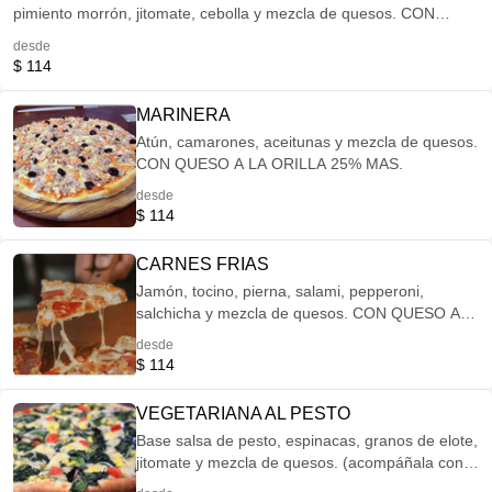
pimiento morrón, jitomate, cebolla y mezcla de quesos. CON
QUESO A LA ORILLA 25% MÁS
desde
$ 114
MARINERA
Atún, camarones, aceitunas y mezcla de quesos.
CON QUESO A LA ORILLA 25% MAS.
desde
$ 114
CARNES FRIAS
Jamón, tocino, pierna, salami, pepperoni,
salchicha y mezcla de quesos. CON QUESO A
LA ORILLA 25% MÁS
desde
$ 114
VEGETARIANA AL PESTO
Base salsa de pesto, espinacas, granos de elote,
jitomate y mezcla de quesos. (acompáñala con
un vino, revisa nuestra selección especial que