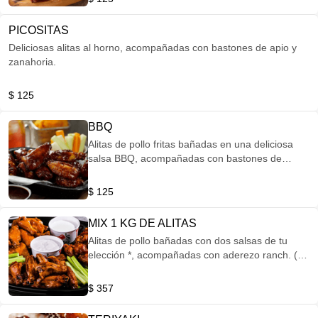
PICOSITAS
Deliciosas alitas al horno, acompañadas con bastones de apio y
zanahoria.
$ 125
BBQ
Alitas de pollo fritas bañadas en una deliciosa
salsa BBQ, acompañadas con bastones de
apio,zanahoria y aderezo ranch.
$ 125
MIX 1 KG DE ALITAS
Alitas de pollo bañadas con dos salsas de tu
elección *, acompañadas con aderezo ranch. (
Aproximadamente 20 alitas*) * BBQ. * Mango
habanero. * Tamarindo chipotle. * Spicy hot. *
$ 357
Extra picante. * Búfalo. (Todos los pesos en las
carnes son en crudo).