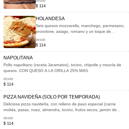
desde
tenemos para ti) CON QUESO A LA ORILLA
$ 114
25% MAS.
HOLANDESA
Seis quesos mozzarella, manchego, parmesano,
provolone, asiago, romano y un toque de
orégano. CON QUESO A LA ORILLA 25% MÁS.
desde
$ 114
NAPOLITANA
Pollo napolitano (receta Jaramatos), tocino, chipotle y mezcla de
quesos. CON QUESO A LA ORILLA 25% MAS.
desde
$ 114
PIZZA NAVIDEÑA (SOLO POR TEMPORADA)
Deliciosa pizza navideña, con relleno de pavo especial (carne
molida, pasas, nuez, almendra, tocino, frutos secos, jamón de
pierna, cebolla, ajo, especias, aceitunas verdes) tomate cherry,
desde
morrón y mezcla de quesos. CON QUESO A LA ORILLA 25%
$ 114
MAS.