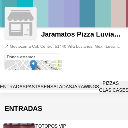
Jaramatos Pizza Luvianos
📍
Moctezuma Col, Centro, 51440 Villa Luvianos, Méx., Luvianos, México
Moctezuma Col, Centro, 51440 Villa Luvianos, Méx.
Donde estamos
PIZZAS
ENTRADAS
PASTAS
ENSALADAS
JARAWINGS
CLASICAS
E
ENTRADAS
TOTOPOS VIP