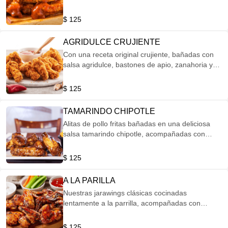
bastones de apio y zanahoria.
$ 125
AGRIDULCE CRUJIENTE
Con una receta original crujiente, bañadas con
salsa agridulce, bastones de apio, zanahoria y
aderezo Ranch.
$ 125
TAMARINDO CHIPOTLE
Alitas de pollo fritas bañadas en una deliciosa
salsa tamarindo chipotle, acompañadas con
bastones de apio, zanahoria y aderezo cesar.
$ 125
A LA PARILLA
Nuestras jarawings clásicas cocinadas
lentamente a la parrilla, acompañadas con
papas fritas y ensalada.
$ 125