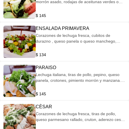
morrón asado, rodajas de aceitunas verdes o
negras, supremas de jitomate, huevo cocido,
queso manchego o panela y aderezo de
$ 145
vinagreta. ( Elije tu aderezo).
ENSALADA PRIMAVERA
Corazones de lechuga fresca, cubitos de
durazno , queso panela o queso manchego,
cubos de manzana y nuez. ( Elije tu aderezo ).
$ 134
PARAISO
Lechuga italiana, tiras de pollo, pepino, queso
panela, crotones, pimiento morrón y manzana. (
Elije tu aderezo).
$ 145
CÈSAR
Corazones de lechuga fresca, tiras de pollo,
queso parmesano rallado, cruton, aderezo cesar,
base de vinagre, aceite de oliva y pimienta.