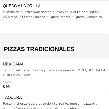
QUESO A LA ORILLA
Disfruta de nuestra variedad de quesos en la orilla de tu pizza.
25% MAS. * Queso Oaxaca. * Queso crema. * Queso Oaxaca con
chipotle. * Queso crema con chipotle. * Queso Oaxaca con tocino.
* Queso crema con tocino. CON AJONJOLI A LA ORILLA
PIZZAS TRADICIONALES
MEXICANA
Jamón, salchicha, chorizo y mezcla de quesos. CON QUESO A LA
ORILLA 25% MAS.
desde
$ 99
TAQUERA
Pastor y chorizo sobre base de frijol refrito, queso mozzarella,
acompañada con salsa taquera, cilantro y cebolla.