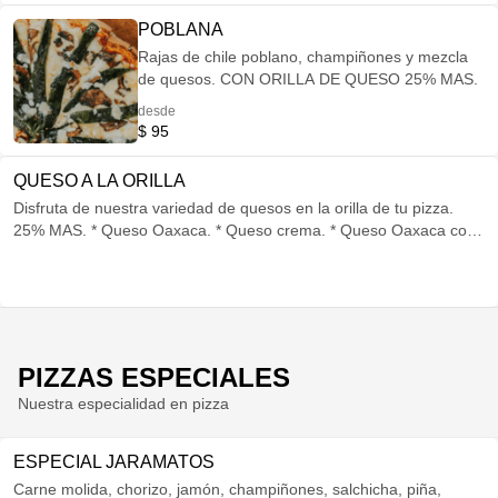
POBLANA
Rajas de chile poblano, champiñones y mezcla
de quesos. CON ORILLA DE QUESO 25% MAS.
desde
$ 95
QUESO A LA ORILLA
Disfruta de nuestra variedad de quesos en la orilla de tu pizza.
25% MAS. * Queso Oaxaca. * Queso crema. * Queso Oaxaca con
chipotle. * Queso crema con chipotle. * Queso Oaxaca con tocino.
* Queso crema con tocino. CON AJONJOLI A LA ORILLA .
PIZZAS ESPECIALES
Nuestra especialidad en pizza
ESPECIAL JARAMATOS
Carne molida, chorizo, jamón, champiñones, salchicha, piña,