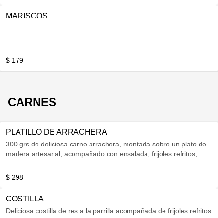
MARISCOS
$ 179
CARNES
PLATILLO DE ARRACHERA
300 grs de deliciosa carne arrachera, montada sobre un plato de
madera artesanal, acompañado con ensalada, frijoles refritos,
nopales asados, chile toreado, cebolla cambray asada, tortillas y
salsa.
$ 298
COSTILLA
Deliciosa costilla de res a la parrilla acompañada de frijoles refritos