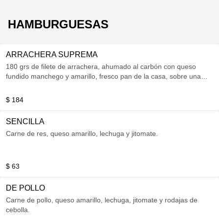
HAMBURGUESAS
ARRACHERA SUPREMA
180 grs de filete de arrachera, ahumado al carbón con queso
fundido manchego y amarillo, fresco pan de la casa, sobre una
cama de lechuga y deliciosa cebolla caramelizada, montada en un
plato artesanal acompañada con gajos de papa, chiles toreados y
$ 184
nopalitos.
SENCILLA
Carne de res, queso amarillo, lechuga y jitomate.
$ 63
DE POLLO
Carne de pollo, queso amarillo, lechuga, jitomate y rodajas de
cebolla.