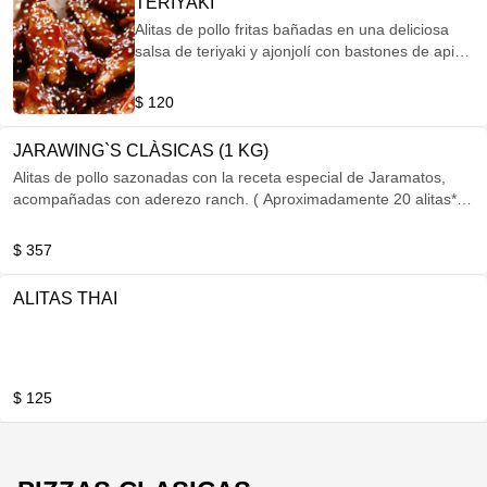
TERIYAKI
Alitas de pollo fritas bañadas en una deliciosa
salsa de teriyaki y ajonjolí con bastones de apio
y zanahoria.
$ 120
JARAWING`S CLÀSICAS (1 KG)
Alitas de pollo sazonadas con la receta especial de Jaramatos,
acompañadas con aderezo ranch. ( Aproximadamente 20 alitas*)
*Todos los pesos de las carnes son en crudo.
$ 357
ALITAS THAI
$ 125