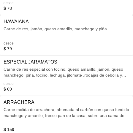
desde
$ 78
HAWAIANA
Carne de res, jamón, queso amarillo, manchego y piña.
desde
$ 79
ESPECIAL JARAMATOS
Carne de res especial con tocino, queso amarillo, jamón, queso
manchego, piña, tocino, lechuga, jitomate ,rodajas de cebolla y
aderezada con salsa de chipotle.
desde
$ 69
ARRACHERA
Carne molida de arrachera, ahumada al carbón con queso fundido
manchego y amarillo, fresco pan de la casa, sobre una cama de
lechuga y jitomate montada en un plato artesanal acompañada
con gajos de papa, chiles toreados , nopalitos y cebolla cambray.
$ 159