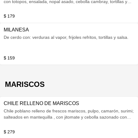
con totopos, ensalada, nopal asado, cebolla cambray, tortillas y
salsa.
$ 179
MILANESA
De cerdo con: verduras al vapor, frijoles refritos, tortillas y salsa.
$ 159
MARISCOS
CHILE RELLENO DE MARISCOS
Chile poblano relleno de frescos mariscos, pulpo, camarón, surimi;
salteados en mantequilla , con jitomate y cebolla sazonado con
salsas negras ,cubierto de quesos selectos y crema. Fundido al
horno.
$ 279