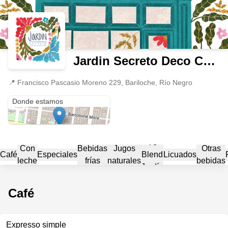
Jardin Secreto Deco Café
📍
Francisco Pascasio Moreno 229, Bariloche, Río Negro
Francisco Pascasio Moreno 229
Donde estamos
Té
Con
Bebidas
Jugos
Otras
Café
Especiales
Blend
Licuados
leche
frías
naturales
bebidas
Jardín
Café
Expresso simple