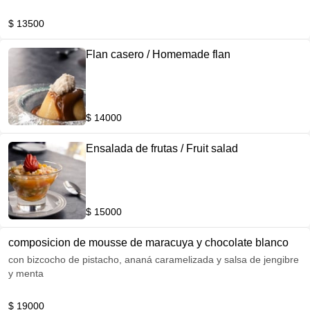
$ 13500
Flan casero / Homemade flan
$ 14000
Ensalada de frutas / Fruit salad
$ 15000
composicion de mousse de maracuya y chocolate blanco
con bizcocho de pistacho, ananá caramelizada y salsa de jengibre
y menta
$ 19000