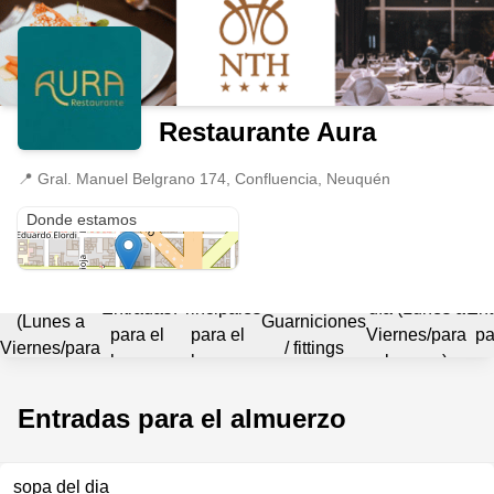
Restaurante Aura
📍
Gral. Manuel Belgrano 174, Confluencia, Neuquén
Gral. Manuel Belgrano 174
Donde estamos
Menú
Menú del
Ejecutivo
Entradas
Principales
día (Lunes a
Ent
(Lunes a
Guarniciones
para el
para el
Viernes/para
pa
Viernes/para
/ fittings
almuerzo
almuerzo
la cena)
c
el almuerzo)
$49000
$ 36.000
Entradas para el almuerzo
sopa del dia