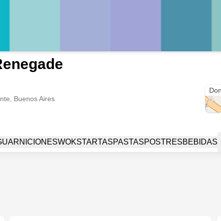
Renegade
Cruz
Don
ente, Buenos Aires
GUARNICIONES
WOKS
TARTAS
PASTAS
POSTRES
BEBIDAS