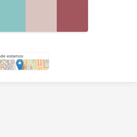
eo Colon 266
de estamos