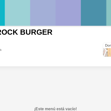
ROCK BURGER
Pas
Don
a
¡Este menú está vacío!