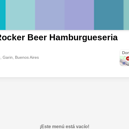
Rocker Beer Hamburgueseria
Av. 
Don
, Garin, Buenos Aires
¡Este menú está vacío!