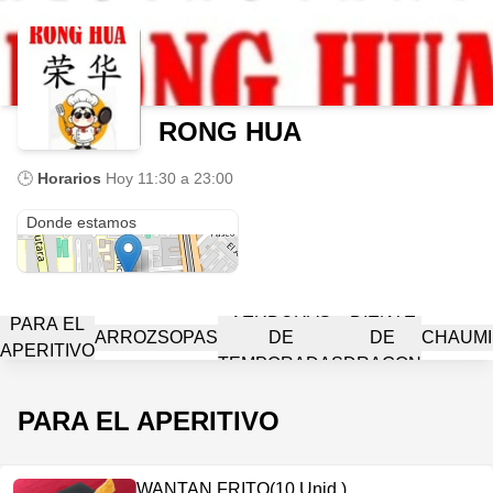
RONG HUA
🕒
Horarios
Hoy
11:30 a 23:00
Av. San José de la Estrella 149
Donde estamos
VERDURAS
DIENTE
PARA EL
ARROZ
SOPAS
DE
DE
CHAUM
APERITIVO
TEMPORADAS
DRAGON
PARA EL APERITIVO
WANTAN FRITO(10 Unid.)