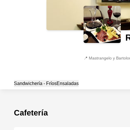
R
📍
Mastrangelo y Bartolon
Sandwichería - Fríos
Ensaladas
Cafetería