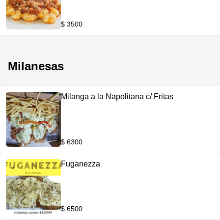
$ 3500
Milanesas
Milanga a la Napolitana c/ Fritas
$ 6300
Fuganezza
$ 6500