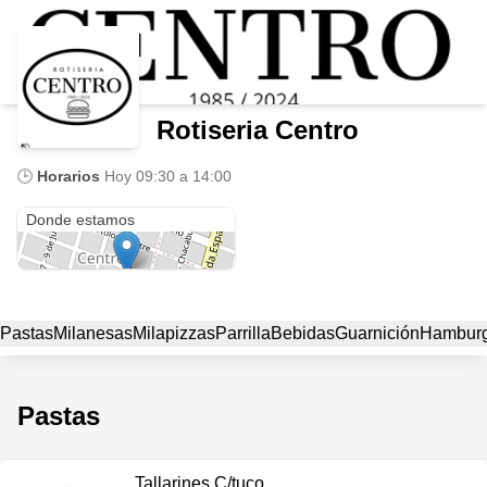
Rotiseria Centro
🕒
Horarios
Hoy
09:30 a 14:00
25 de Mayo
Donde estamos
Pastas
Milanesas
Milapizzas
Parrilla
Bebidas
Guarnición
Hambur
Pastas
Tallarines C/tuco