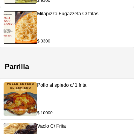
$ 9300
Milapizza Fugazzeta C/ fritas
$ 9300
Parrilla
Pollo al spiedo c/ 1 frita
$ 10000
Vacío C/ Frita