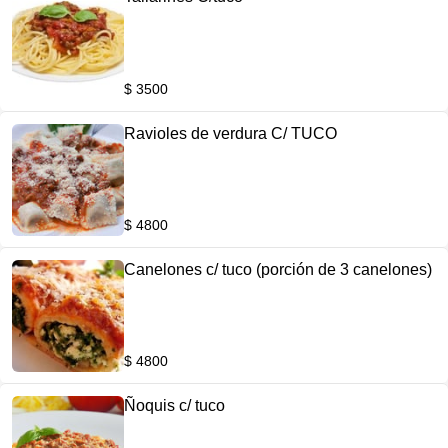
$ 3500
Ravioles de verdura C/ TUCO
$ 4800
Canelones c/ tuco (porción de 3 canelones)
$ 4800
Ñoquis c/ tuco