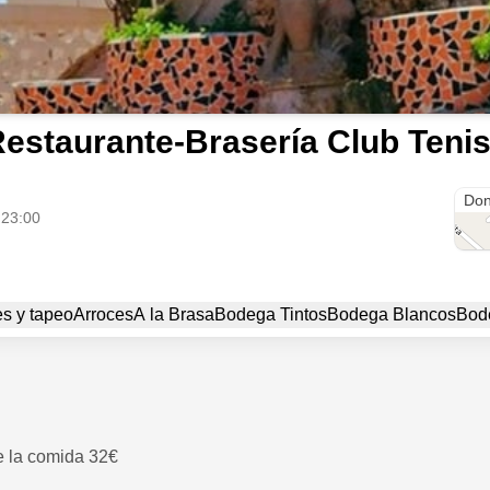
estaurante-Brasería Club Tenis
Club
Don
 23:00
es y tapeo
Arroces
A la Brasa
Bodega Tintos
Bodega Blancos
Bod
e la comida 32€