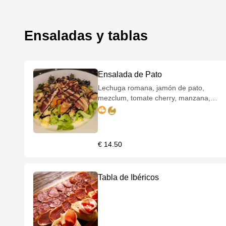
(con alioli) 🔹 Arroz del senyoret
(sabroso arroz marinero) 🍰 POSTRE:
🍮 Especialidad de la casa 🍷
Ensaladas y tablas
BODEGA INCLUIDA: 🍷 Tinto Rioja
Carlos Serres 🍷 Blanco Rueda
Lagartijo Verdejo ☕ Incluye cremaet o
café
Ensalada de Pato
Lechuga romana, jamón de pato,
mezclum, tomate cherry, manzana,
granada, cebolla roja, miel/mostaza y
vinagre balsámico.
€ 14.50
Tabla de Ibéricos