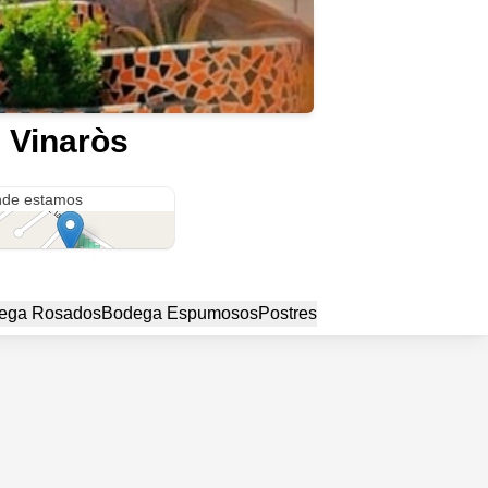
 Vinaròs
 de Tenis Vinaròs
de estamos
ega Rosados
Bodega Espumosos
Postres