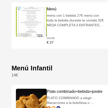
Menú
menú con 1 bebida 27€ menú con
toda la bebida durante la comida 32€
MESA COMPLETA 3 ENTRANTES
INDIVIDUALES 1PRINCIPAL A
ELEGIR Además de las propuestas de
desde
cada semana, puedes pedir: -Entrecot
€ 27
madurado de añojo de 300gr a la
brasa (sup. 15€). -Chuletón
madurado de 1kg (sup. 38€). -Lubina
a la brasa (sup. 9€). 1POSTRE -Café
Bodega Tinto Rioja Carlos Serres
Menú Infantil
Blanco Rueda Verdejo Lagartijo
(consultar alérgenos)
14€
Plato combinado+bebida+postre
PLATO COMBINADO a elegir -
Macarrones a la boloñesa o -
Salchichas con patatas fritas o -