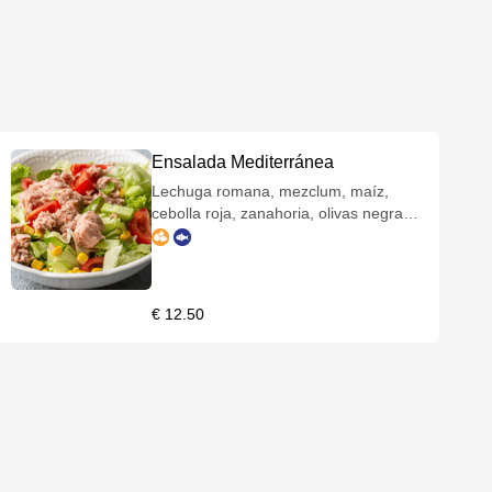
Ensalada Mediterránea
Lechuga romana, mezclum, maíz,
cebolla roja, zanahoria, olivas negras,
huevo duro, atún y vinagreta
francesa.
€ 12.50