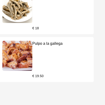
€ 18
Pulpo a la gallega
€ 19.50