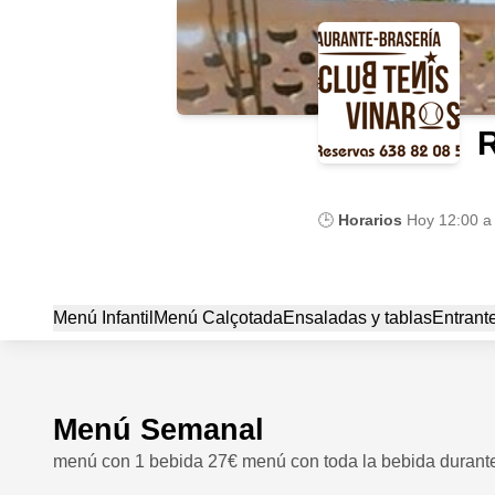
R
🕒
Horarios
Hoy
12:00 a
Menú Infantil
Menú Calçotada
Ensaladas y tablas
Entrant
Menú Semanal
menú con 1 bebida 27€ menú con toda la bebida durant