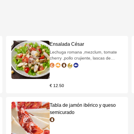
Ensalada César
Lechuga romana ,mezclum, tomate
cherry ,pollo crujiente, lascas de
parmesano, salsa césar y vinagreta
francesa.
€ 12.50
Tabla de jamón ibérico y queso
semicurado