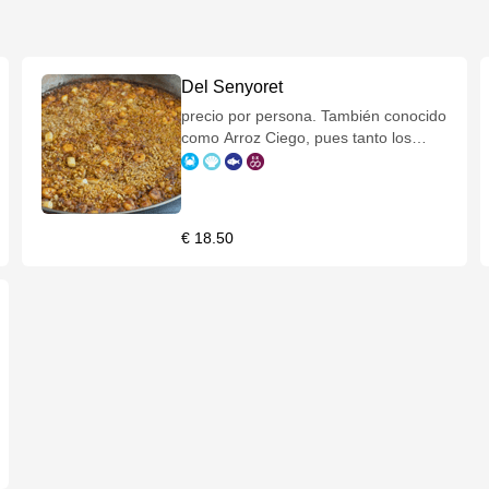
Del Senyoret
precio por persona. También conocido
como Arroz Ciego, pues tanto los
crustáceos como los moluscos están
libres de sus pieles y conchas y
puede comerse a ciegas sin pelar
nada.
€ 18.50