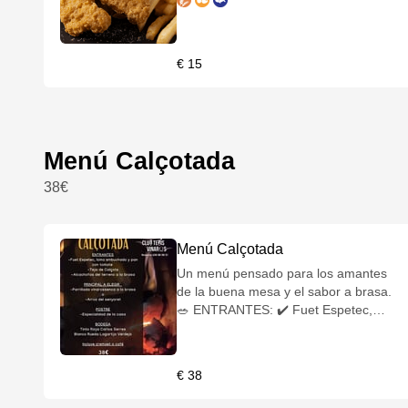
Pechuga empanada con patatas fritas
o -Nuggets con patatas fritas *Es
posible agregar huevo frito o
€ 15
combinar dos ingredientes, ejemplo:
salchichas y nuggets. POSTRE -
Helado -Incluida 1 bebida (agua o
refresco)
Menú Calçotada
38€
Menú Calçotada
Un menú pensado para los amantes
de la buena mesa y el sabor a brasa.
🥗 ENTRANTES: ✔️ Fuet Espetec,
lomo embuchado y pan con tomate ✔️
Teja de calçots con su deliciosa salsa
romesco ✔️ Alcachofas del terreno a
€ 38
la brasa 🥩 PRINCIPAL A ELEGIR: 🔹
Parrillada vinarossenca a la brasa