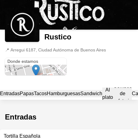
Rustico
📍
Arregui 6187, Ciudad Autónoma de Buenos Aires
Arregui 6187
Donde estamos
Combos
Al
Entradas
Papas
Tacos
Hamburguesas
Sandwich
de
Ca
plato
cafeteria
Entradas
Tortilla Española