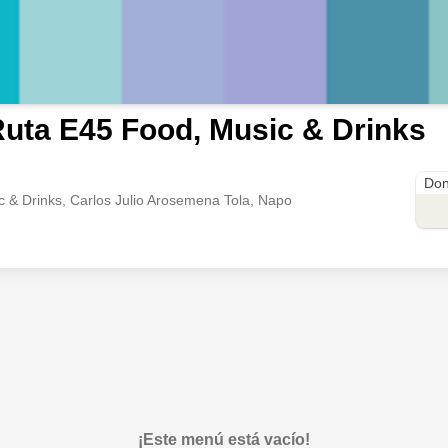
uta E45 Food, Music & Drinks
RUTA
Don
 & Drinks, Carlos Julio Arosemena Tola, Napo
¡Este menú está vacío!