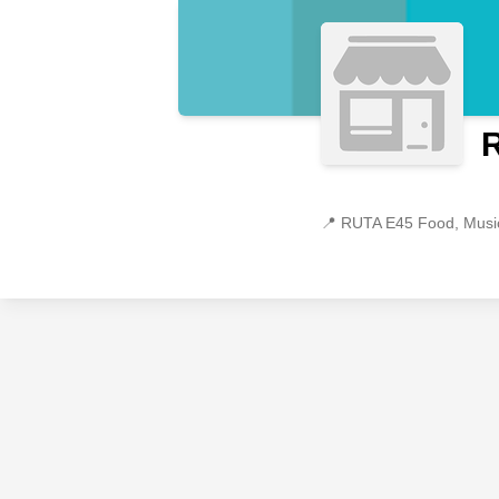
R
📍
RUTA E45 Food, Music