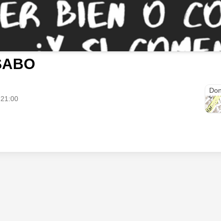
SABO
Cra.
Don
 21:00