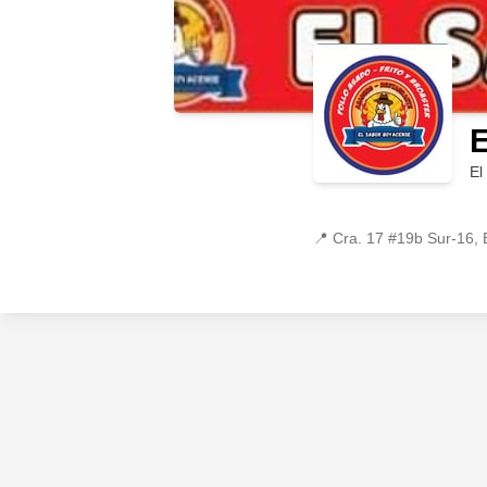
El
📍
Cra. 17 #19b Sur-16, B