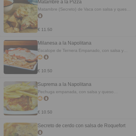
Matambre a la Pizza
Matambre (Secreto) de Vaca con salsa y queso
gratinado, acompañado de Patatas fritas
€ 11.50
Milanesa a la Napolitana
Escalope de Ternera Empanado, con salsa y
queso Gratinado. Acompañado de Patatas Fritas
€ 10.50
Suprema a la Napolitana
Pechuga empanada, con salsa y queso
Gratinado acompañado de patatas Fritas
€ 10.50
Secreto de cerdo con salsa de Roquefort