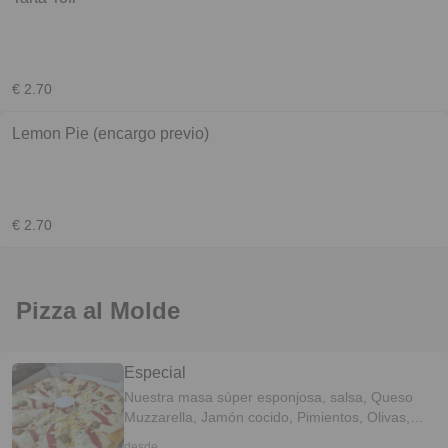
€ 2.70
Lemon Pie (encargo previo)
€ 2.70
Pizza al Molde
Especial
Nuestra masa súper esponjosa, salsa, Queso
Muzzarella, Jamón cocido, Pimientos, Olivas,
huevo y Orégano.
desde