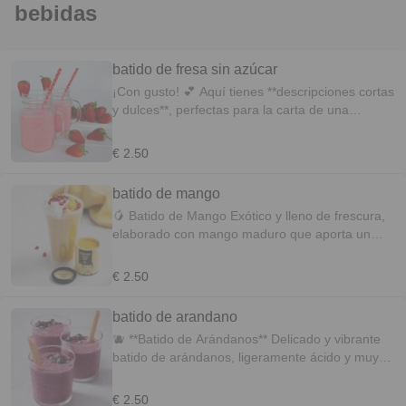
bebidas
batido de fresa sin azúcar
¡Con gusto! 💕 Aquí tienes **descripciones cortas
y dulces**, perfectas para la carta de una
pastelería: 🍓 Batido de Fresa Natural Cremoso
y refrescante batido de fresas naturales, sin
€ 2.50
azúcares añadidos, con un sabor suave y
auténtico que enamora.
batido de mango
🥭 Batido de Mango Exótico y lleno de frescura,
elaborado con mango maduro que aporta un
dulzor natural y una textura irresistible.
€ 2.50
batido de arandano
🫐 **Batido de Arándanos** Delicado y vibrante
batido de arándanos, ligeramente ácido y muy
refrescante, ideal para un toque frutal y ligero. ✨
€ 2.50