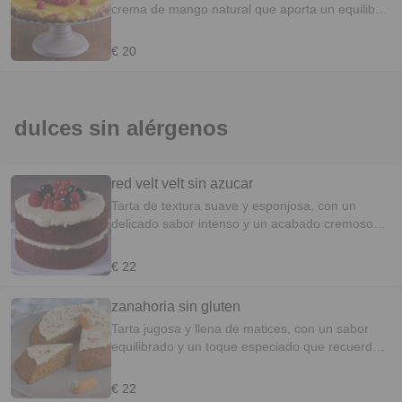
crema de mango natural que aporta un equilibrio
perfecto entre dulzor y frescura.
€ 20
dulces sin alérgenos
red velt velt sin azucar
Tarta de textura suave y esponjosa, con un
delicado sabor intenso y un acabado cremoso
que la hace irresistible.
€ 22
zanahoria sin gluten
Tarta jugosa y llena de matices, con un sabor
equilibrado y un toque especiado que recuerda a
lo artesanal.
€ 22