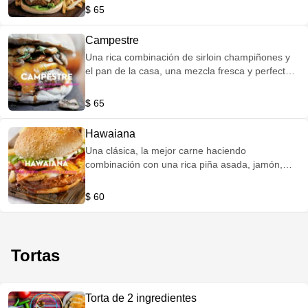
asados del norte.
$ 65
Campestre
Una rica combinación de sirloin champiñones y
el pan de la casa, una mezcla fresca y perfecta
de sabores muy delicados.
$ 65
Hawaiana
Una clásica, la mejor carne haciendo
combinación con una rica piña asada, jamón,
salchicha y queso manchego... Todo dentro de
un delicioso bollo artesanal
$ 60
Tortas
Torta de 2 ingredientes