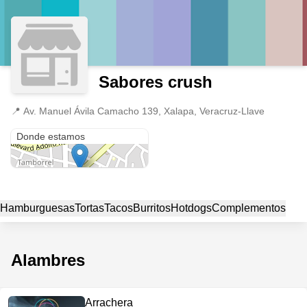
Sabores crush
📍
Av. Manuel Ávila Camacho 139, Xalapa, Veracruz-Llave
Av. Manuel Ávila Camacho 139
Donde estamos
Hamburguesas
Tortas
Tacos
Burritos
Hotdogs
Complementos
Alambres
Arrachera