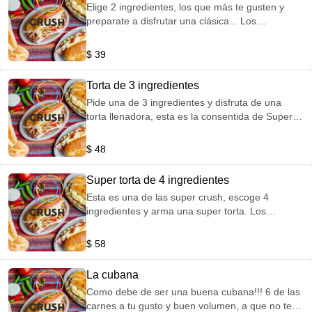
Elige 2 ingredientes, los que más te gusten y
preparate a disfrutar una clásica... Los
ingredientes a elegir son: Jamon Salchicha
Quesillo Chorizo Milanesa Queso de puerco
$ 39
Huevo Piña
Torta de 3 ingredientes
Pide una de 3 ingredientes y disfruta de una
torta llenadora, esta es la consentida de Super
Crush... Los ingredientes a elegir son: Jamon
Chorizo Salchicha Queso de puerco Milanesa
$ 48
Quesillo Huevo Piña
Super torta de 4 ingredientes
Esta es una de las super crush, escoge 4
ingredientes y arma una super torta. Los
ingredientes a elegir son: Jamon Chorizo
Salchicha Queso de puerco Milanesa Quesillo
$ 58
Huevo Piña
La cubana
Como debe de ser una buena cubana!!! 6 de las
carnes a tu gusto y buen volumen, a que no te la