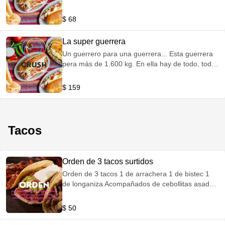
terminas... Jamon Chorizo Salchicha Quesillo
Huevo Piña Milanesa Queso de puerco
$ 68
La super guerrera
Un guerrero para una guerrera... Esta guerrera
pera más de 1.600 kg. En ella hay de todo, todas
las carnes. Te atreves a retarla??? Si te la
terminas no pagas y te llevas el reconocimiento
$ 159
de ser un gran guerrero destroza tortas gigantes
crush... Doble porción de todas las carnes.
Jamon Chorizo Salchicha Queso de puerco
Milanesa Quesillo Huevo Piña
Tacos
Orden de 3 tacos surtidos
Orden de 3 tacos 1 de arrachera 1 de bistec 1
de longaniza Acompañados de cebollitas asadas,
nopales y chilitos toreados.
$ 50