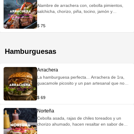
Alambre de arrachera con, cebolla pimientos,
salchicha, chorizo, piña, tocino, jamón y
manchego
$ 75
Hamburguesas
Arrachera
La hamburguesa perfecta... Arrachera de 1ra,
guacamole picosito y un pan artesanal que no
dejaras de saborear en esta exquisita
combinacion
$ 69
Norteña
Cebolla asada, rajas de chiles toreados y un
chorizo ahumado, hacen resaltar en sabor de
esta hamburguesa recordando los sabores