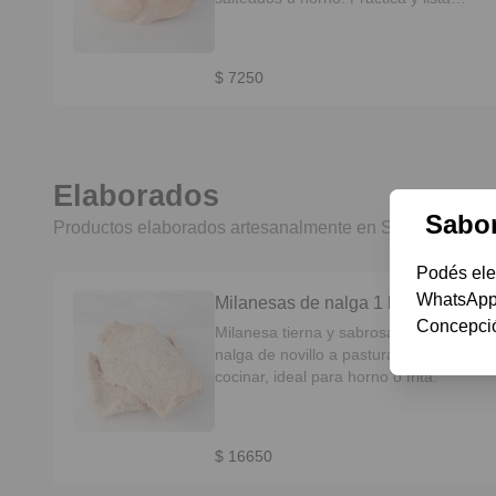
para cocinar.
$ 7250
Elaborados
Sabor
Productos elaborados artesanalmente en Sabor Sellado 
Podés eleg
WhatsApp 
Milanesas de nalga 1 kg
Concepció
Milanesa tierna y sabrosa, hecha con
nalga de novillo a pastura. Lista para
cocinar, ideal para horno o frita.
$ 16650