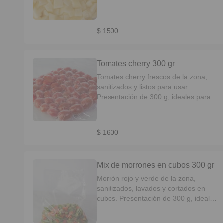
para saltear, hervir u hornear.
Práctica, pareja en cocción y sin
desperdicio.
$ 1500
Tomates cherry 300 gr
Tomates cherry frescos de la zona,
sanitizados y listos para usar.
Presentación de 300 g, ideales para
ensaladas, salteados o como
acompañamiento. Dulces, firmes y
súper prácticos.
$ 1600
Mix de morrones en cubos 300 gr
Morrón rojo y verde de la zona,
sanitizados, lavados y cortados en
cubos. Presentación de 300 g, ideal
para saltear, guisar u hornear. Aporta
sabor, color y practicidad a tus