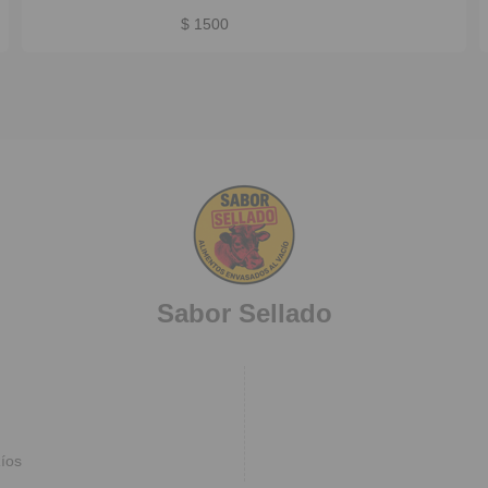
aromática y sin desperdicio.
$ 1500
Sabor Sellado
íos