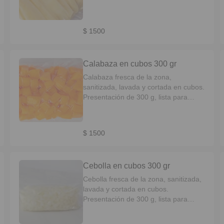
hornear o saltear. Crocante por fuera,
tierna por dentro y sin desperdicio.
$ 1500
Calabaza en cubos 300 gr
Calabaza fresca de la zona,
sanitizada, lavada y cortada en cubos.
Presentación de 300 g, lista para
horno, purés o salteados. Dulce,
práctica y de cocción pareja.
$ 1500
Cebolla en cubos 300 gr
Cebolla fresca de la zona, sanitizada,
lavada y cortada en cubos.
Presentación de 300 g, lista para
saltear, guisar o usar como base de
tus preparaciones. Práctica,