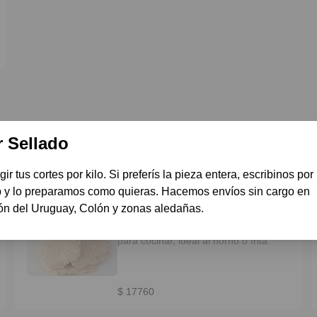
 Sellado
:)
ir tus cortes por kilo. Si preferís la pieza entera, escribinos por 
y lo preparamos como quieras. Hacemos envíos sin cargo en 
Milanesas de peceto 1 kg
n del Uruguay, Colón y zonas aledañas.
Milanesa súper tierna y magra, hecha
con peceto de novillo a pastura. Lista
para cocinar, ideal al horno o frita.
$ 17760