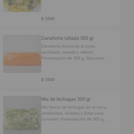
saltear, saltear, o sumar a tus
preparaciones. Práctico, tierno y de
cocción rápida.
$ 1500
Zanahoria rallada 300 gr
Zanahoria fresca de la zona,
sanitizada, lavada y rallada.
Presentación de 300 g, lista para
ensaladas, salteados o preparaciones
rápidas. Colorida, crocante y súper
práctica.
$ 1500
Mix de lechugas 300 gr
Mix fresco de lechugas de la zona,
sanitizadas, lavadas y listas para
consumir. Presentación de 300 g,
ideal para ensaladas rápidas, frescas
y prácticas. Crujientes, limpias y sin