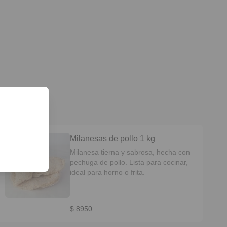
Milanesas de pollo 1 kg
Milanesa tierna y sabrosa, hecha con
pechuga de pollo. Lista para cocinar,
ideal para horno o frita.
$ 8950