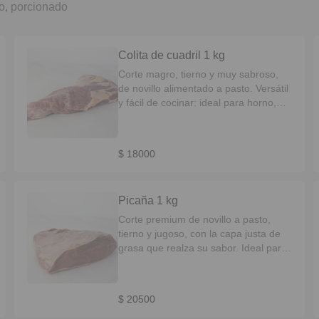
io, porcionado
Colita de cuadril 1 kg
Corte magro, tierno y muy sabroso,
de novillo alimentado a pasto. Versátil
y fácil de cocinar: ideal para horno,
plancha o parrilla.
$ 18000
Picaña 1 kg
Corte premium de novillo a pasto,
tierno y jugoso, con la capa justa de
grasa que realza su sabor. Ideal para
la parrilla o al horno. Sabor intenso y
cocción pareja.
$ 20500