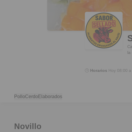
S
Ca
la
🕒
Horarios
Hoy
08:00 a
Pollo
Cerdo
Elaborados
Novillo