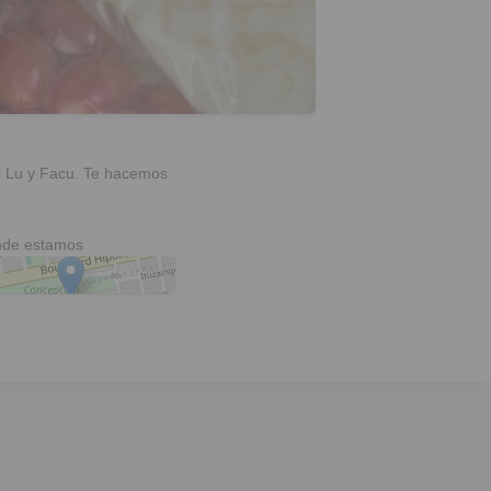
os Lu y Facu. Te hacemos
everry 425
de estamos