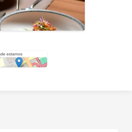
 Raúl Labbé 12559
de estamos