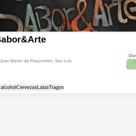
Sabor&Arte
Potr
Don
 Juan Martín de Pueyrredón, San Luis
 alcohol
Cervezas
Latas
Tragos