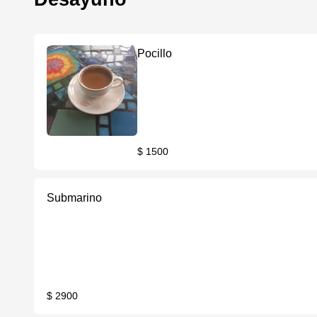
Pocillo
$ 1500
Submarino
$ 2900