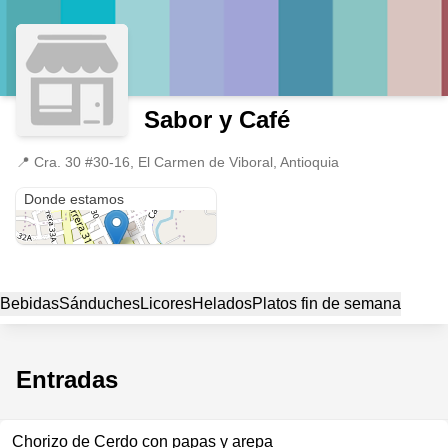
Sabor y Café
📍
Cra. 30 #30-16, El Carmen de Viboral, Antioquia
Cra. 30 #30-16
Donde estamos
Bebidas
Sánduches
Licores
Helados
Platos fin de semana
Entradas
Chorizo de Cerdo con papas y arepa