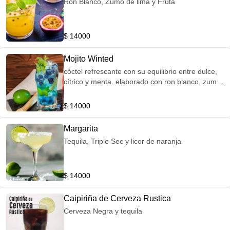
Ron Blanco, Zumo de lima y Fruta
$ 14000
Mojito Winted
cóctel refrescante con su equilibrio entre dulce,
cítrico y menta. elaborado con ron blanco, zumo
de lima, hierbabuena fresca, arándanos, agua
con gas y hielo,
$ 14000
Margarita
Tequila, Triple Sec y licor de naranja
$ 14000
Caipiriña de Cerveza Rustica
Cerveza Negra y tequila