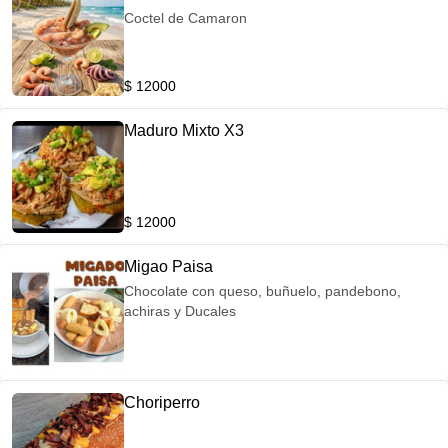
Coctel de Camaron
$ 12000
Maduro Mixto X3
$ 12000
Migao Paisa
Chocolate con queso, buñuelo, pandebono,
achiras y Ducales
Choriperro