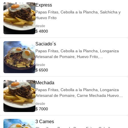
Express
Papas Fritas, Cebolla a la Plancha, Salchicha y
Huevo Frito
desde
$ 4800
Saciado´s
Papas Fritas, Cebolla a la Plancha, Longaniza
Artesanal de Pomaire, Huevo Frito,
Champiñones y Pimentón Carne a Elección de:
desde
Vacuno, Cerdo o Pollo
$ 6500
Mechada
Papas Fritas, Cebolla a la Plancha, Longaniza
Artesanal de Pomaire, Carne Mechada Huevo
Frito y Champiñones Salteados
desde
$ 7000
3 Carnes