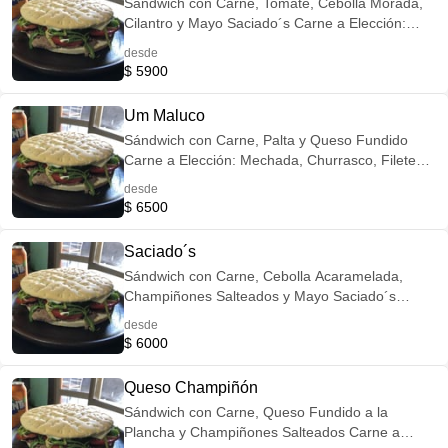
Sándwich con Carne, Tomate, Cebolla Morada,
Cilantro y Mayo Saciado´s Carne a Elección:
Mechada, Churrasco, Filetes de Pollo o Lomo de
desde
Cerdo Opción Veggie: Reemplaza la Carne por
$ 5900
Champiñones Salteados Incluye Porción de
Papitas Fritas
Um Maluco
Sándwich con Carne, Palta y Queso Fundido
Carne a Elección: Mechada, Churrasco, Filetes
de Pollo o Lomo de Cerdo Opción Veggie:
desde
Reemplaza la Carne por Champiñones
$ 6500
Salteados Incluye Porción de Papitas Fritas
Saciado´s
Sándwich con Carne, Cebolla Acaramelada,
Champiñones Salteados y Mayo Saciado´s
Carne a Elección: Mechada, Churrasco, Filetes
desde
de Pollo o Lomo de Cerdo Opción Veggie:
$ 6000
Reemplaza la Carne por Champiñones
Salteados Incluye Porción de Papitas Fritas
Queso Champiñón
Sándwich con Carne, Queso Fundido a la
Plancha y Champiñones Salteados Carne a