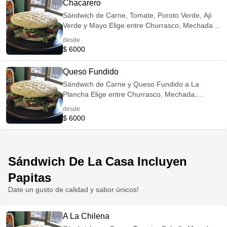
Chacarero
Sándwich de Carne, Tomate, Poroto Verde, Ají
Verde y Mayo Elige entre Churrasco, Mechada,
Lomitos de Cerdo o Filetes de Pollo Opción
desde
Veggie: Reemplaza la Carne por Champiñones
$ 6000
Salteados Incluye Porción de Papitas Fritas
Queso Fundido
Sándwich de Carne y Queso Fundido a La
Plancha Elige entre Churrasco, Mechada,
Lomitos de Cerdo o Filetes de Pollo Opción
desde
Veggie: Reemplaza la Carne por Champiñones
$ 6000
Salteados Incluye Porción de Papitas Fritas
Sándwich De La Casa Incluyen
Papitas
Date un gusto de calidad y sabor únicos!
A La Chilena