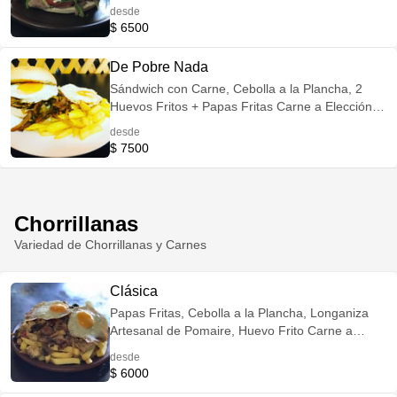
Elección: Mechada, Churrasco, Filetes de Pollo o
desde
Lomo de Cerdo Opción Veggie: Reemplaza la
$ 6500
Carne por Champiñones Salteados Incluye
Porción de Papitas Fritas
De Pobre Nada
Sándwich con Carne, Cebolla a la Plancha, 2
Huevos Fritos + Papas Fritas Carne a Elección:
Mechada, Churrasco, Filetes de Pollo o Lomo de
desde
Cerdo Opción Veggie: Reemplaza la Carne por
$ 7500
Champiñones Salteados
Chorrillanas
Variedad de Chorrillanas y Carnes
Clásica
Papas Fritas, Cebolla a la Plancha, Longaniza
Artesanal de Pomaire, Huevo Frito Carne a
Elección de: Vacuno, Cerdo o Pollo
desde
$ 6000