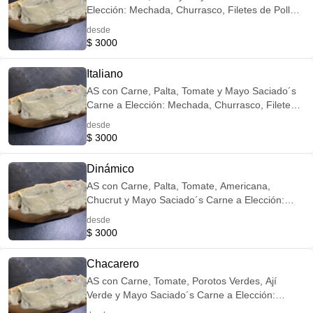
Elección: Mechada, Churrasco, Filetes de Pollo o
Lomo de Cerdo Opción Veggie: Reemplaza la
desde
Carne por Champiñones Salteados
$ 3000
Italiano
AS con Carne, Palta, Tomate y Mayo Saciado´s
Carne a Elección: Mechada, Churrasco, Filetes
de Pollo o Lomo de Cerdo Opción Veggie:
desde
Reemplaza la Carne por Champiñones
$ 3000
Salteados
Dinámico
AS con Carne, Palta, Tomate, Americana,
Chucrut y Mayo Saciado´s Carne a Elección:
Mechada, Churrasco, Filetes de Pollo o Lomo de
desde
Cerdo Opción Veggie: Reemplaza la Carne por
$ 3000
Champiñones Salteados
Chacarero
AS con Carne, Tomate, Porotos Verdes, Ají
Verde y Mayo Saciado´s Carne a Elección:
Mechada, Churrasco, Filetes de Pollo o Lomo de