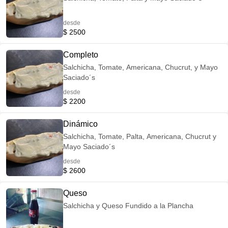
desde
$ 2500
Completo
Salchicha, Tomate, Americana, Chucrut, y Mayo
Saciado´s
desde
$ 2200
Dinámico
Salchicha, Tomate, Palta, Americana, Chucrut y
Mayo Saciado´s
desde
$ 2600
Queso
Salchicha y Queso Fundido a la Plancha