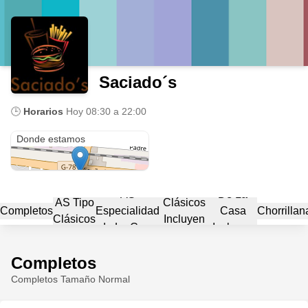
Saciado´s
🕒
Horarios
Hoy
08:30 a 22:00
Pardo 8
Donde estamos
Sándwich
Sándwich
AS
De La
AS Tipo
Clásicos
Completos
Especialidad
Casa
Chorrillan
Clásicos
Incluyen
de La Casa
Incluyen
Papitas
Papitas
Completos
Completos Tamaño Normal