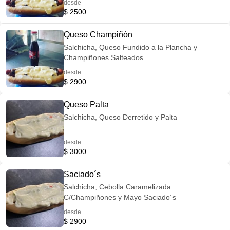
desde
$ 2500
Queso Champiñón
Salchicha, Queso Fundido a la Plancha y
Champiñones Salteados
desde
$ 2900
Queso Palta
Salchicha, Queso Derretido y Palta
desde
$ 3000
Saciado´s
Salchicha, Cebolla Caramelizada
C/Champiñones y Mayo Saciado´s
desde
$ 2900