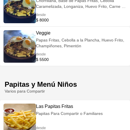
Chorrillana, Base de Papas Fritas, Cebolla
Caramelizada, Longaniza, Huevo Frito, Carne de
Mechada o Churrasco + Carne de Lomo de
desde
Cerdo + Carne de Filetes de Pechuga de Pollo.
$ 8000
Veggie
Papas Fritas, Cebolla a la Plancha, Huevo Frito,
Champiñones, Pimentón
desde
$ 5500
Papitas y Menú Niños
Varios para Compartir
Las Papitas Fritas
Papitas Para Compartir o Familiares
desde