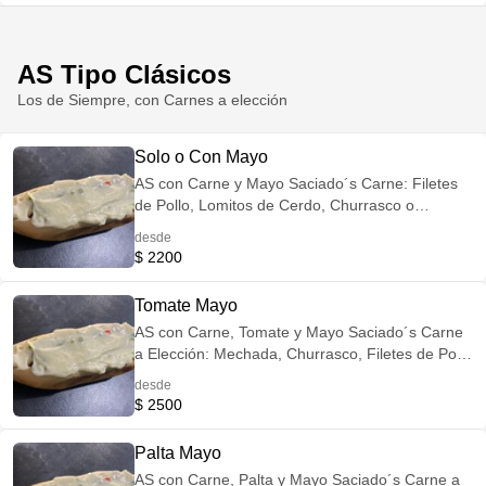
AS Tipo Clásicos
Los de Siempre, con Carnes a elección
Solo o Con Mayo
AS con Carne y Mayo Saciado´s Carne: Filetes
de Pollo, Lomitos de Cerdo, Churrasco o
Mechada Opción Veggie: Reemplaza la Carne
desde
por Champiñones Salteados
$ 2200
Tomate Mayo
AS con Carne, Tomate y Mayo Saciado´s Carne
a Elección: Mechada, Churrasco, Filetes de Pollo
o Lomo de Cerdo Opción Veggie: Reemplaza la
desde
Carne por Champiñones Salteados
$ 2500
Palta Mayo
AS con Carne, Palta y Mayo Saciado´s Carne a