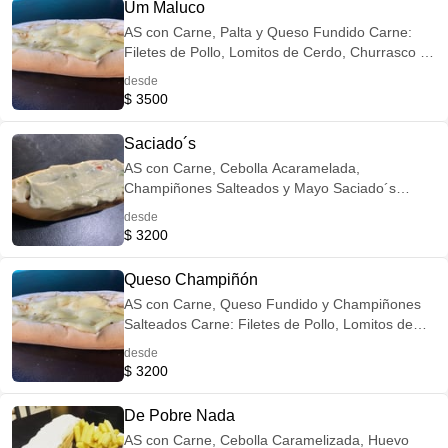
Um Maluco
AS con Carne, Palta y Queso Fundido Carne:
Filetes de Pollo, Lomitos de Cerdo, Churrasco o
Mechada Opción Veggie: Reemplaza la Carne
desde
por Champiñones Salteados
$ 3500
Saciado´s
AS con Carne, Cebolla Acaramelada,
Champiñones Salteados y Mayo Saciado´s
Carne: Filetes de Pollo, Lomitos de Cerdo,
desde
Churrasco o Mechada Opción Veggie:
$ 3200
Reemplaza la Carne por Champiñones
Salteados
Queso Champiñón
AS con Carne, Queso Fundido y Champiñones
Salteados Carne: Filetes de Pollo, Lomitos de
Cerdo, Churrasco o Mechada Opción Veggie:
desde
Reemplaza la Carne por Champiñones
$ 3200
Salteados
De Pobre Nada
AS con Carne, Cebolla Caramelizada, Huevo