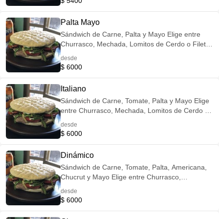
$ 5400
Papitas Fritas
Palta Mayo
Sándwich de Carne, Palta y Mayo Elige entre
Churrasco, Mechada, Lomitos de Cerdo o Filetes
de Pollo Opción Veggie: Reemplaza la Carne por
desde
Champiñones Salteados Incluye Porción de
$ 6000
Papitas Fritas
Italiano
Sándwich de Carne, Tomate, Palta y Mayo Elige
entre Churrasco, Mechada, Lomitos de Cerdo o
Filetes de Pollo Opción Veggie: Reemplaza la
desde
Carne por Champiñones Salteados Incluye
$ 6000
Porción de Papitas Fritas
Dinámico
Sándwich de Carne, Tomate, Palta, Americana,
Chucrut y Mayo Elige entre Churrasco,
Mechada, Lomitos de Cerdo o Filetes de Pollo
desde
Opción Veggie: Reemplaza la Carne por
$ 6000
Champiñones Salteados Incluye Porción de
Papitas Fritas