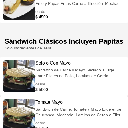
Frito y Papas Fritas Carne a Elección: Mechada,
Churrasco, Filetes de Pollo o Lomo de Cerdo
desde
Opción Veggie: Reemplaza la Carne por
$ 4500
Champiñones Salteados
Sándwich Clásicos Incluyen Papitas
Solo Ingredientes de 1era
Solo o Con Mayo
Sándwich de Carne y Mayo Saciado´s Elige
entre Filetes de Pollo, Lomitos de Cerdo,
Churrasco o Mechada Opción Veggie:
desde
Reemplaza la Carne por Champiñones
$ 5000
Salteados Incluye Porción de Papitas Fritas
Tomate Mayo
Sándwich de Carne, Tomate y Mayo Elige entre
Churrasco, Mechada, Lomitos de Cerdo o Filetes
de Pollo Opción Veggie: Reemplaza la Carne por
desde
Champiñones Salteados Incluye Porción de