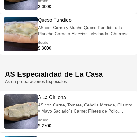
desde
Cerdo Opción Veggie: Reemplaza la Carne por
$ 3000
Champiñones Salteados
Queso Fundido
AS con Carne y Mucho Queso Fundido a la
Plancha Carne a Elección: Mechada, Churrasco,
Filetes de Pollo o Lomo de Cerdo Opción Veggie:
desde
Reemplaza la Carne por Champiñones
$ 3000
Salteados
AS Especialidad de La Casa
As en preparaciones Especiales
A La Chilena
AS con Carne, Tomate, Cebolla Morada, Cilantro
y Mayo Saciado´s Carne: Filetes de Pollo,
Lomitos de Cerdo, Churrasco o Mechada Opción
desde
Veggie: Reemplaza la Carne por Champiñones
$ 2700
Salteados