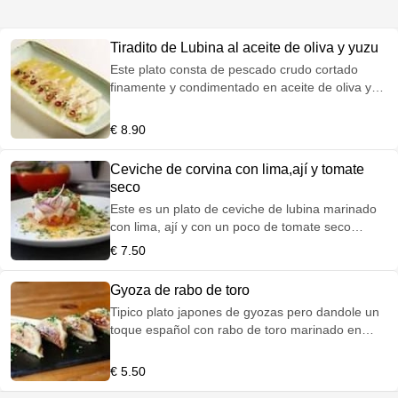
Tiradito de Lubina al aceite de oliva y yuzu
Este plato consta de pescado crudo cortado
finamente y condimentado en aceite de oliva y
yuzu, un zumo citrico tipico de japón.
€ 8.90
Ceviche de corvina con lima,ají y tomate
seco
Este es un plato de ceviche de lubina marinado
con lima, ají y con un poco de tomate seco
picado por encima.
€ 7.50
Gyoza de rabo de toro
Tipico plato japones de gyozas pero dandole un
toque español con rabo de toro marinado en
salsa española.
€ 5.50