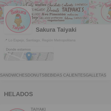
Sakura Taiyaki
📍
Lo Espejo, Santiago, Región Metropolitana
Lo Espejo
Donde estamos
SANDWICHES
DONUTS
BEBIDAS CALIENTES
GALLETAS
HELADOS
TAIYAKI