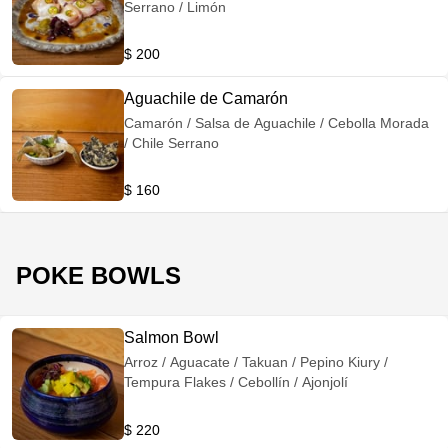
Serrano / Limón
$ 200
Aguachile de Camarón
Camarón / Salsa de Aguachile / Cebolla Morada
/ Chile Serrano
$ 160
POKE BOWLS
Salmon Bowl
Arroz / Aguacate / Takuan / Pepino Kiury /
Tempura Flakes / Cebollín / Ajonjolí
$ 220