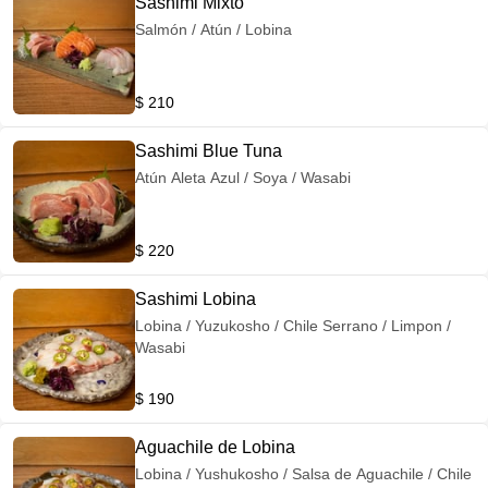
Sashimi Mixto
Salmón / Atún / Lobina
$ 210
Sashimi Blue Tuna
Atún Aleta Azul / Soya / Wasabi
$ 220
Sashimi Lobina
Lobina / Yuzukosho / Chile Serrano / Limpon /
Wasabi
$ 190
Aguachile de Lobina
Lobina / Yushukosho / Salsa de Aguachile / Chile