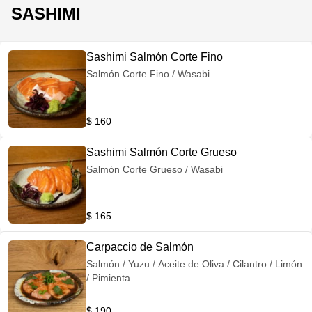
SASHIMI
Sashimi Salmón Corte Fino
Salmón Corte Fino / Wasabi
$ 160
Sashimi Salmón Corte Grueso
Salmón Corte Grueso / Wasabi
$ 165
Carpaccio de Salmón
Salmón / Yuzu / Aceite de Oliva / Cilantro / Limón
/ Pimienta
$ 190