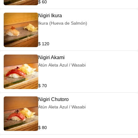
$ 60
Nigiri Ikura
Ikura (Hueva de Salmón)
$ 120
Nigiri Akami
Atún Aleta Azul / Wasabi
$ 70
Nigiri Chutoro
Atún Aleta Azul / Wasabi
$ 80