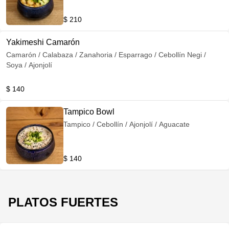
$ 210
Yakimeshi Camarón
Camarón / Calabaza / Zanahoria / Esparrago / Cebollín Negi /
Soya / Ajonjolí
$ 140
Tampico Bowl
Tampico / Cebollín / Ajonjolí / Aguacate
$ 140
PLATOS FUERTES