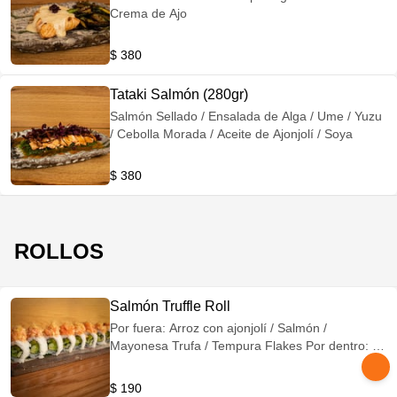
Crema de Ajo
$ 380
Tataki Salmón (280gr)
Salmón Sellado / Ensalada de Alga / Ume / Yuzu
/ Cebolla Morada / Aceite de Ajonjolí / Soya
$ 380
ROLLOS
Salmón Truffle Roll
Por fuera: Arroz con ajonjolí / Salmón /
Mayonesa Trufa / Tempura Flakes Por dentro: /
Takuan / Aguacate / Pepino Kiury
$ 190