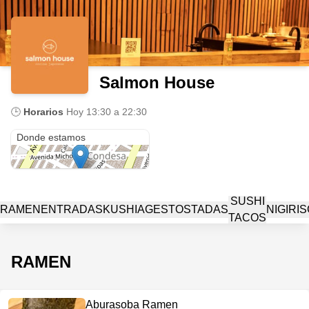
Salmon House
🕒
Horarios
Hoy
13:30 a 22:30
C. Atlixco 132
Donde estamos
SUSHI
RAMEN
ENTRADAS
KUSHIAGES
TOSTADAS
NIGIRIS
TACOS
RAMEN
Aburasoba Ramen