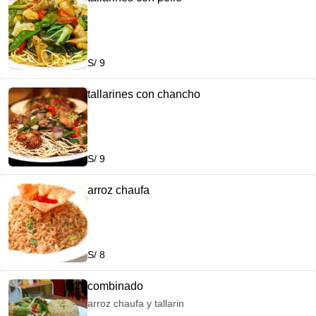
S/ 9
tallarines con chancho
S/ 9
arroz chaufa
S/ 8
combinado
arroz chaufa y tallarin