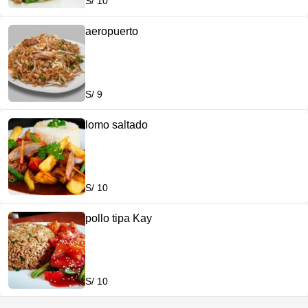
S/ 10
aeropuerto
S/ 9
lomo saltado
S/ 10
pollo tipa Kay
S/ 10