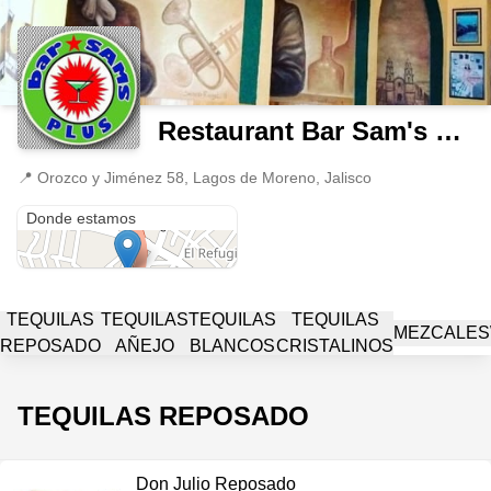
Restaurant Bar Sam's Plus
📍
Orozco y Jiménez 58, Lagos de Moreno, Jalisco
Orozco y Jiménez 58
Donde estamos
TEQUILAS
TEQUILAS
TEQUILAS
TEQUILAS
MEZCALES
REPOSADO
AÑEJO
BLANCOS
CRISTALINOS
TEQUILAS REPOSADO
Don Julio Reposado