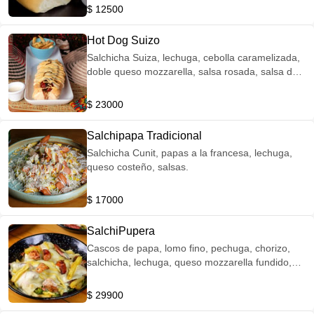
$ 12500
Hot Dog Suizo
Salchicha Suiza, lechuga, cebolla caramelizada,
doble queso mozzarella, salsa rosada, salsa de
queso cheddar, salsa tártara, acompañado de
papas a la francesa.
$ 23000
Salchipapa Tradicional
Salchicha Cunit, papas a la francesa, lechuga,
queso costeño, salsas.
$ 17000
SalchiPupera
Cascos de papa, lomo fino, pechuga, chorizo,
salchicha, lechuga, queso mozzarella fundido,
papa ripio, lluvia de tocineta y salsas.
$ 29900