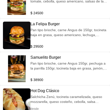
tomate, cebolla, queso americano, salsas de la
casa, acompañada de papas a la francesa.
$ 24500
La Felipa Burger
Pan tipo brioche, carne Angus de 150gr, tocineta
baja en grasa, queso americano, lechuga,
tomate, cebolla caramelizada y salsas de la casa
acompañada de papas a la francesa.
$ 29500
Samuelito Burger
Pan tipo brioche, carne Angus 150gr, pechuga a
la parrilla 150gr, tocineta baja en grasa, jamón,
queso americano, queso cheddar, lechuga,
tomate, cebolla caramelizada, salsas, con papas
$ 38900
a la francesa.
Hot Dog Clásico
Salchicha Zenú, tocineta caramelizada, queso
mozzarella, queso costeño, cebolla, salsa
rosada, salsa de queso cheddar, salsa tártara.
desde