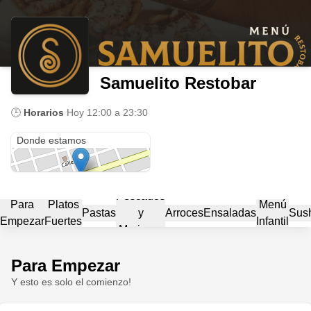
Samuelito Restobar
🕒
Horarios
Hoy
12:00 a 23:30
Calle 10 #9-133 La Loma, El paso Cesar
Donde estamos
Pescados
Para
Platos
Menú
Pastas
y
Arroces
Ensaladas
Sus
Empezar
Fuertes
Infantil
Mariscos
Para Empezar
Y esto es solo el comienzo!