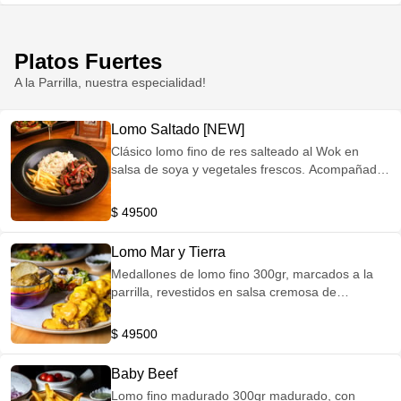
Platos Fuertes
A la Parrilla, nuestra especialidad!
Lomo Saltado [NEW]
Clásico lomo fino de res salteado al Wok en
salsa de soya y vegetales frescos. Acompañado
de papas a la francesa y arroz blanco.
$ 49500
Lomo Mar y Tierra
Medallones de lomo fino 300gr, marcados a la
parrilla, revestidos en salsa cremosa de
camarones al ajillo amarillo, acompañados de
cascos de papa y ensalada de la casa.
$ 49500
Baby Beef
Lomo fino madurado 300gr madurado, con