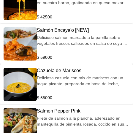
en nuestro horno, gratinando en queso mozarela
y parmesano acompañado de crema de puré.
$ 42500
Salmón Encaya'o [NEW]
Delicioso salmón marcado a la parrilla sobre
vegetales frescos salteados en salsa de soya al
estilo chop suey, revestimiento de cremosa salsa
de camarones al ají amarillo acompañado de
$ 59000
puré de papa cremoso.
Cazuela de Mariscos
Deliciosa cazuela con mix de mariscos con un
toque picante, preparada en base de leche,
queso parmesano y vegetales, acompañada de
arroz blanco y chips de plátano.
$ 55000
Salmón Pepper Pink
Filete de salmón a la plancha, aderezado en
mantequilla de pimienta rosada, cocido en sus
propios jugos, acompañado de puré de papa y