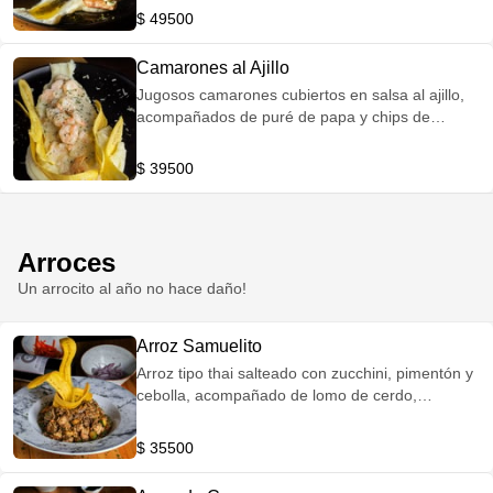
ensalada de la casa.
$ 49500
Camarones al Ajillo
Jugosos camarones cubiertos en salsa al ajillo,
acompañados de puré de papa y chips de
plátano.
$ 39500
Arroces
Un arrocito al año no hace daño!
Arroz Samuelito
Arroz tipo thai salteado con zucchini, pimentón y
cebolla, acompañado de lomo de cerdo,
pechuga, camarones con chips de plátano.
$ 35500