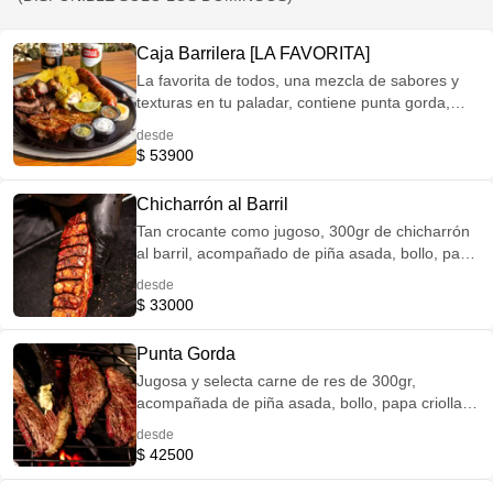
Caja Barrilera [LA FAVORITA]
La favorita de todos, una mezcla de sabores y
texturas en tu paladar, contiene punta gorda,
costillas BBQ, chicharrón crocante, chorizo
desde
artesanal, morcilla, mazorca, piña asada,
$ 53900
acompañada de bollo, papa criolla o yuca, suero,
pico e gallo y guacamole. *LOS ASADOS AL
Chicharrón al Barril
BARRIL SOLO ESTÁN DISPONIBLES LOS
Tan crocante como jugoso, 300gr de chicharrón
DOMINGOS A PARTIR DEL MEDIO DÍA, HASTA
al barril, acompañado de piña asada, bollo, papa
AGOTAR EXISTENCIAS.
criolla o yuca, suero, pico e gallo y guacamole.
desde
*LOS ASADOS AL BARRIL SOLO ESTÁN
$ 33000
DISPONIBLES LOS DOMINGOS A PARTIR DEL
MEDIO DÍA, HASTA AGOTAR EXISTENCIAS.
Punta Gorda
Jugosa y selecta carne de res de 300gr,
acompañada de piña asada, bollo, papa criolla o
yuca, suero, pico e gallo y guacamole. *LOS
desde
ASADOS AL BARRIL SOLO ESTÁN
$ 42500
DISPONIBLES LOS DOMINGOS A PARTIR DEL
MEDIO DÍA, HASTA AGOTAR EXISTENCIAS.