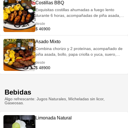
Costillas BBQ
Exquisitas costillas ahumadas a fuego lento
durante 6 horas, acompañadas de piña asada,
bollo, papa criolla o yuca, suero, pico e gallo y
desde
guacamole. *LOS ASADOS AL BARRIL SOLO
$ 46900
ESTÁN DISPONIBLES LOS DOMINGOS A
PARTIR DEL MEDIO DÍA, HASTA AGOTAR
Asado Mixto
EXISTENCIAS.
Combina chorizo y 2 proteínas, acompañado de
piña asada, bollo, papa criolla o yuca, suero,
pico e gallo y guacamole. *LOS ASADOS AL
desde
BARRIL SOLO ESTÁN DISPONIBLES LOS
$ 48900
DOMINGOS A PARTIR DEL MEDIO DÍA, HASTA
AGOTAR EXISTENCIAS.
Bebidas
Algo refrescante: Jugos Naturales, Micheladas sin licor,
Gaseosas.
Limonada Natural