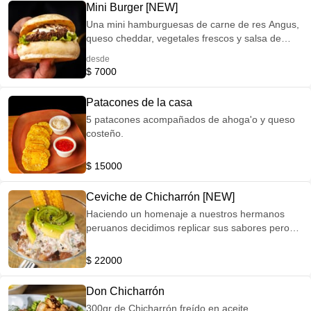
Mini Burger [NEW]
Una mini hamburguesas de carne de res Angus,
queso cheddar, vegetales frescos y salsa de
tocineta ahumada. Puedes pedir una o 3, el
desde
precio varía.
$ 7000
Patacones de la casa
5 patacones acompañados de ahoga'o y queso
costeño.
$ 15000
Ceviche de Chicharrón [NEW]
Haciendo un homenaje a nuestros hermanos
peruanos decidimos replicar sus sabores pero
con nuestra identidad. Deliciosa panceta freída
bañada en leche de tigre.
$ 22000
Don Chicharrón
300gr de Chicharrón freído en aceite