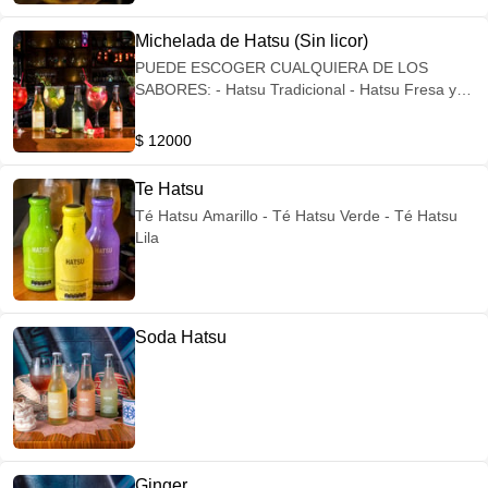
Michelada de Hatsu (Sin licor)
PUEDE ESCOGER CUALQUIERA DE LOS
SABORES: - Hatsu Tradicional - Hatsu Fresa y
Cereza - Hatsu de Uva y Romero - Hatsu de
Limón con Hierbabuena - Hatsu de Sandía y
$ 12000
Hierbabuena
Te Hatsu
Té Hatsu Amarillo - Té Hatsu Verde - Té Hatsu
Lila
Soda Hatsu
Ginger