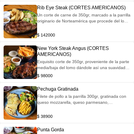
Rib Eye Steak (CORTES AMERICANOS)
Un corte de carne de 350gr, marcado a la parrilla
originario de Norteamérica que procede del lomo
alto del animal, más concretamente de su
costillar, entre la sexta y duodécima costilla,
$ 142000
dándole así un textura altamente jugosa y muy
tierna, acompañado de papas la francesa y
New York Steak Angus (CORTES
ensalada de la casa.
AMERICANOS)
Exquisito corte de 350gr, proveniente de la parte
media/baja del lomo dándole así una suavidad
increíble y satisfactoria al momento de
$ 98000
saborearlo. Marcado a la parrilla acompañado
de papas a la francesa y ensalada de la casa.
Pechuga Gratinada
Filete de pollo a la parrilla 300gr, gratinada con
queso mozzarella, queso parmesano,
acompañado de papas a la francesa y ensalada
de la casa.
$ 38900
Punta Gorda