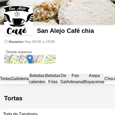
San Alejo Café chia
🕒
Horarios
Hoy
08:00 a 19:00
Av Pradilla No 8A-35
Donde estamos
Bebidas
Bebidas
De
Pan
Arepa
Tortas
Galleteria
Choco
calientes
Frías
Sal
Artesanal
Boyacense
Tortas
Torta de Zanahoria