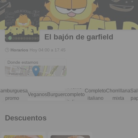
El bajón de garfield
🕒
Horarios
Hoy
04:00 a 17:45
San Antonio 1027
Donde estamos
Promo
amburguesa
Completo
Chorrillana
Sal
Veganos
Burguer
completo
promo
italiano
mixta
pa
italiano
Descuentos