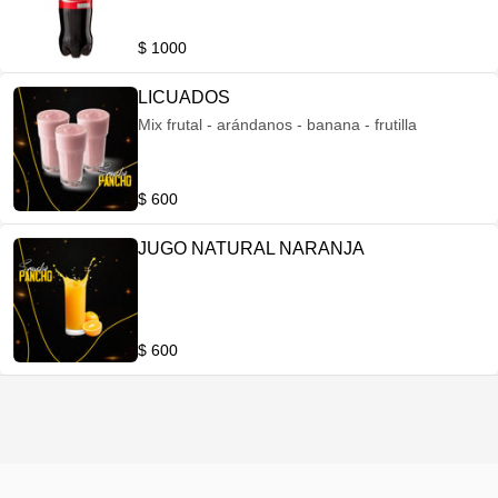
$ 1000
LICUADOS
Mix frutal - arándanos - banana - frutilla
$ 600
JUGO NATURAL NARANJA
$ 600