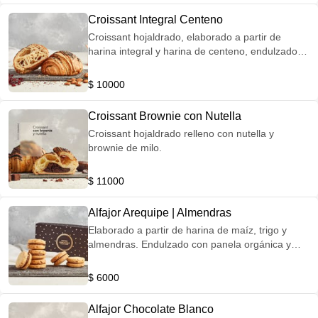
Croissant Integral Centeno
Croissant hojaldrado, elaborado a partir de
harina integral y harina de centeno, endulzado
con miel y azúcar morena. Corteza: Semillas de
avena y chía. Contiene arándanos deshidratados
$ 10000
y almendras (antioxidantes)
Croissant Brownie con Nutella
Croissant hojaldrado relleno con nutella y
brownie de milo.
$ 11000
Alfajor Arequipe | Almendras
Elaborado a partir de harina de maíz, trigo y
almendras. Endulzado con panela orgánica y
relleno de arequipe.
$ 6000
Alfajor Chocolate Blanco