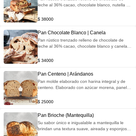
leche al 36% cacao, chocolate blanco, nutella y
almendras. Corteza con nutella y almendras.
$ 38000
Pan Chocolate Blanco | Canela
Pan rústico trenzado relleno de chocolate de
leche al 36% cacao, chocolate blanco y canela.
Corteza de chocolate blanco y almendras.
$ 34000
Pan Centeno | Arándanos
Pan molde elaborado con harina integral y de
centeno. Elaborado con azúcar morena, panela
orgánica y miel. Contiene arándanos
deshidratados y trozos de almendras. Corteza
$ 25000
con semillas.
Pan Brioche (Mantequilla)
Su sabor único e inigualable a mantequilla le
brindan una textura suave, aireada y esponjosa.
Corteza: mix de semillas de amapola, ajonjolí