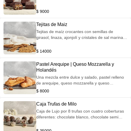
$ 9000
Tejitas de Maiz
Tejitas de maíz crocantes con semillas de
girasol, linaza, ajonjolí y cristales de sal marina
que encontrarás en cada mordisco, un producto
vegano y sin gluten.
$ 14000
Pastel Arequipe | Queso Mozzarella y
Holandés
Una mezcla entre dulce y salado, pastel relleno
de arequipe, queso mozzarella y queso
holandés.
$ 8000
Caja Trufas de Milo
Caja de Lujo por 8 trufas con cuatro coberturas
diferentes: chocolate blanco, chocolate semi
amargo, maní tostado y troceado y tres
chocolates.
$ 35000