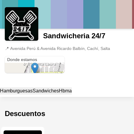
Sandwicheria 24/7
📍
Avenida Perú & Avenida Ricardo Balbín, Cachí, Salta
Avenida Perú & Avenida Ricardo Balbín
Donde estamos
Hamburguesas
Sandwiches
Hbma
Descuentos