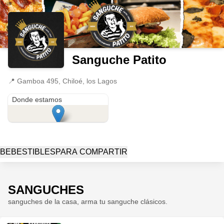
Sanguche Patito
📍
Gamboa 495, Chiloé, los Lagos
Gamboa 495
Donde estamos
BEBESTIBLES
PARA COMPARTIR
SANGUCHES
sanguches de la casa, arma tu sanguche clásicos.