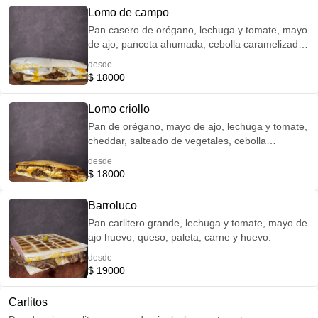
Lomo de campo
Pan casero de orégano, lechuga y tomate, mayo
de ajo, panceta ahumada, cebolla caramelizada,
huevo frito, queso tybo, carne de novillo
desde
$ 18000
Lomo criollo
Pan de orégano, mayo de ajo, lechuga y tomate,
cheddar, salteado de vegetales, cebolla
crocante, huevo, carne de novillo
desde
$ 18000
Barroluco
Pan carlitero grande, lechuga y tomate, mayo de
ajo huevo, queso, paleta, carne y huevo.
desde
$ 19000
Carlitos