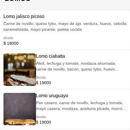
Lomo jalisco picoso
Carne de novillo, queso tybo, mayo de ajo, verdura, huevo, cebolla
caramelizada, mayo picante, paleta cocida
desde
$ 18000
Lomo ciabatta
Alioli, lechuga y tomate, mostaza ahumada,
carne de novillo, bacon, queso tybo, huevo
estrellado, pan ciabatta
desde
$ 19000
Lomo uruguayo
Pan casero, carne de novillo, lechuga y tomate,
mayo casera, mostaza, aceituna picada, morrón,
bacon, paleta rellena a la plancha, huevo
desde
sellado.
$ 19000