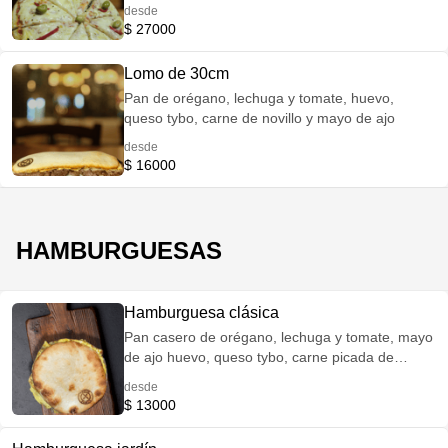
novillo, muzza.
desde
$ 27000
Lomo de 30cm
Pan de orégano, lechuga y tomate, huevo,
queso tybo, carne de novillo y mayo de ajo
desde
$ 16000
HAMBURGUESAS
Hamburguesa clásica
Pan casero de orégano, lechuga y tomate, mayo
de ajo huevo, queso tybo, carne picada de
primera
desde
$ 13000