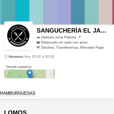
SANGUCHERÍA EL JARDÍN
🚗 Delivery zona Palmira 📍
🏡 Elaborado en casa con amor
💸 Efectivo, Transferencia, Mercado Pago
🕒
Horarios
Hoy
20:00 a 00:00
Manzana j casa 5 calle los lirios 2do b jardin ferroviario
Donde estamos
HAMBURGUESAS
LOMOS