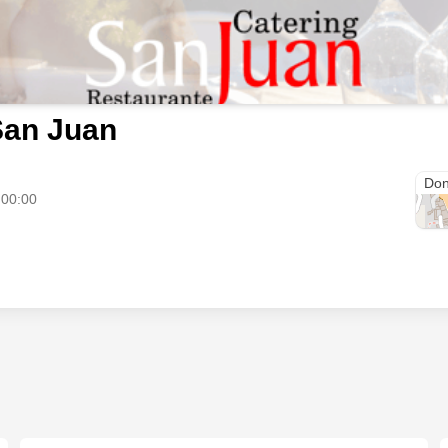
San Juan
C. A
Don
 00:00