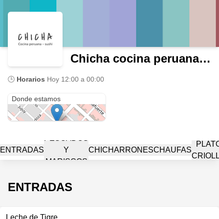
Chicha cocina peruana - sushi
🕒
Horarios
Hoy
12:00 a 00:00
jose indart 2699
Donde estamos
PESCADOS
PLAT
ENTRADAS
Y
CHICHARRONES
CHAUFAS
CRIOL
MARISCOS
ENTRADAS
Leche de Tigre