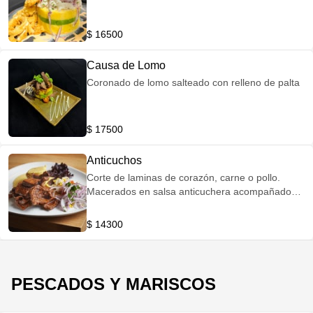
$ 16500
Causa de Lomo
Coronado de lomo salteado con relleno de palta
$ 17500
Anticuchos
Corte de laminas de corazón, carne o pollo.
Macerados en salsa anticuchera acompañados
de papa huancaina y choclo picante
$ 14300
PESCADOS Y MARISCOS