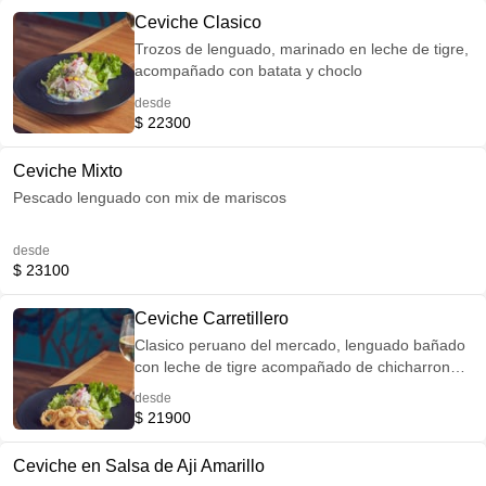
Ceviche Clasico
Trozos de lenguado, marinado en leche de tigre,
acompañado con batata y choclo
desde
$ 22300
Ceviche Mixto
Pescado lenguado con mix de mariscos
desde
$ 23100
Ceviche Carretillero
Clasico peruano del mercado, lenguado bañado
con leche de tigre acompañado de chicharrones
de calamar
desde
$ 21900
Ceviche en Salsa de Aji Amarillo