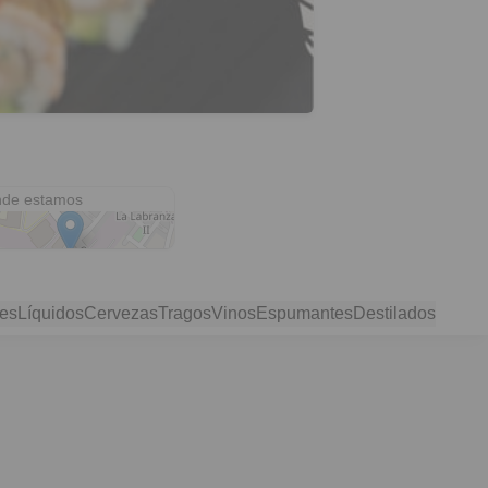
Manuel Labra Lillo 350
de estamos
res
Líquidos
Cervezas
Tragos
Vinos
Espumantes
Destilados