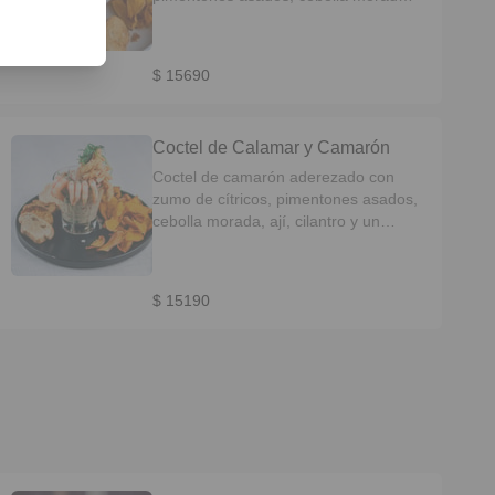
ají y cilantro, servidos con texturas de
papa camotes y tostadas.
$ 15690
Coctel de Calamar y Camarón
Coctel de camarón aderezado con
zumo de cítricos, pimentones asados,
cebolla morada, ají, cilantro y un
toque de aceite de sésamo, coronado
con aros de calamar. Servidos con
texturas de papa camotes y tostadas.
$ 15190