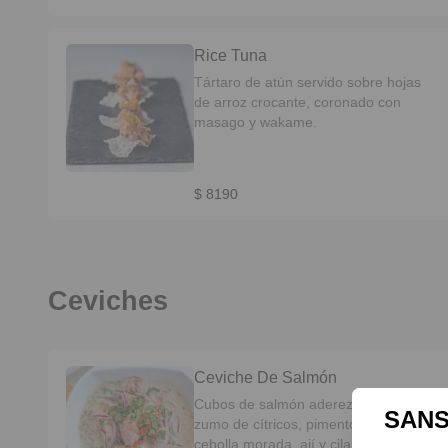
Rice Tuna
Tártaro de atún servido sobre hojas
de arroz crocante, coronado con
masago y wakame.
$ 8190
Ceviches
Ceviche De Salmón
Cubos de salmón aderezados con
SANS
zumo de cítricos, pimentones asados,
cebolla morada, ají y cilantro, servidos