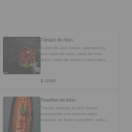
Tártaro de Atún
Cubos de atún fresco, aderezados
con salsa de soya, salsa de miso
dulce, salsa de ostras y salsa spicy,
variedad de semillas de sésamo
tostadas, acompañado con trozos de
palta y texturas crocantes.
$ 11690
Tiraditos de Atún
Tiernas láminas de atún fresco,
aderezadas con nuestra salsa
especial, en base a jengibre, salsa de
ostiones, soja aderezada y salsa de
miso dulce.