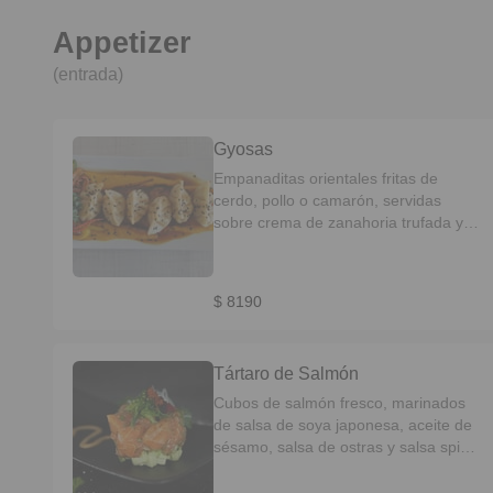
Appetizer
(entrada)
Gyosas
Empanaditas orientales fritas de
cerdo, pollo o camarón, servidas
sobre crema de zanahoria trufada y
vegetales salteados.
$ 8190
Tártaro de Salmón
Cubos de salmón fresco, marinados
de salsa de soya japonesa, aceite de
sésamo, salsa de ostras y salsa spicy,
variedad de semillas de sésamo
tostadas, acompañado con trozos de