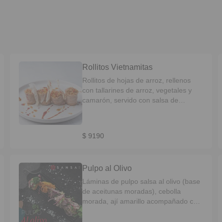
Rollitos Vietnamitas
Rollitos de hojas de arroz, rellenos
con tallarines de arroz, vegetales y
camarón, servido con salsa de
naranja y maracuyá y trozos de
camote frito.
$ 9190
Pulpo al Olivo
Láminas de pulpo salsa al olivo (base
de aceitunas moradas), cebolla
morada, ají amarillo acompañado con
tostada y chimichurri.