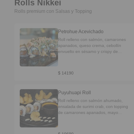
Rolls Nikkei
Rolls premium con Salsas y Topping
Petrohue Acevichado
Roll relleno con salmón, camarones
apanados, queso crema, cebollín
envuelto en sésamo y crispy de
zanahoria, topping de ceviche Nikkei
de salmón y salsa de maracuyá
$ 14190
Puyuhuapi Roll
Roll relleno con salmón ahumado,
ensalada de surimi crab, con topping
de camarones apanados, mayo
acevichada y salsa unagui.