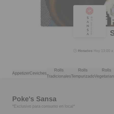
🕒
Horarios
Hoy
13:00 a
Rolls
Rolls
Rolls
Appetizer
Ceviches
Tradicionales
Tempurizado
Vegetaria
Poke's Sansa
*Exclusivo para consumo en local*