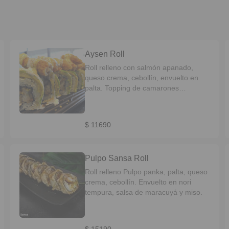
Aysen Roll
Roll relleno con salmón apanado,
queso crema, cebollín, envuelto en
palta. Topping de camarones
tempurizados, servido con salsa
Unagui, mayo acevichada y mostaza
dulce.
$ 11690
Pulpo Sansa Roll
Roll relleno Pulpo panka, palta, queso
crema, cebollín. Envuelto en nori
tempura, salsa de maracuyá y miso.