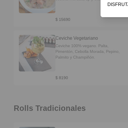
DISFRUT
con texturas de papa camotes y
tostadas.
$ 15690
Ceviche Vegetariano
Ceviche 100% vegano. Palta,
Pimentón, Cebolla Morada, Pepino,
Palmito y Champiñón.
$ 8190
Rolls Tradicionales