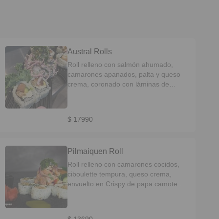
Austral Rolls
Roll relleno con salmón ahumado,
camarones apanados, palta y queso
crema, coronado con láminas de
pulpo al olivo y chimichurri.
$ 17990
Pilmaiquen Roll
Roll relleno con camarones cocidos,
ciboulette tempura, queso crema,
envuelto en Crispy de papa camote y
topping de ceviche Nikkei de salmón.