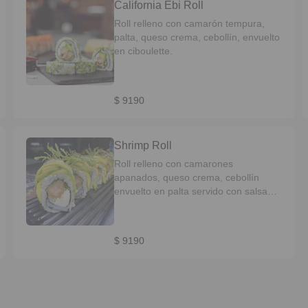
California Ebi Roll
Roll relleno con camarón tempura,
palta, queso crema, cebollín, envuelto
en ciboulette.
$ 9190
Shrimp Roll
Roll relleno con camarones
apanados, queso crema, cebollín
envuelto en palta servido con salsa
Unagui, mayo acevichada.
$ 9190