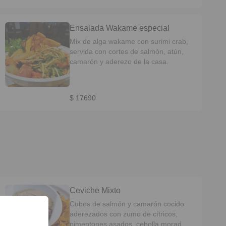
Ensalada Wakame especial
Mix de alga wakame con surimi crab,
servida con cortes de salmón, atún,
camarón y aderezo de la casa.
$ 17690
Ceviche Mixto
Cubos de salmón y camarón cocido
aderezados con zumo de cítricos,
pimentones asados, cebolla morada,