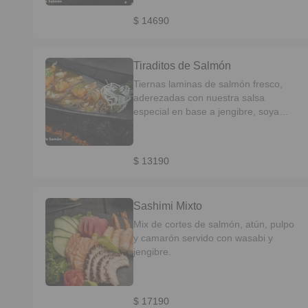
palta y texturas crocantes.
$ 14690
Tiraditos de Salmón
Tiernas laminas de salmón fresco,
aderezadas con nuestra salsa
especial en base a jengibre, soya
japonesa y salsa de naranja.
$ 13190
Sashimi Mixto
Mix de cortes de salmón, atún, pulpo
y camarón servido con wasabi y
jengibre.
$ 17190