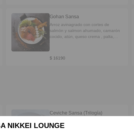
Gohan Sansa
Arroz avinagrado con cortes de
salmón y salmon ahumado, camarón
cocido, atún, queso crema , palta,
cebollín, caviar de Roe (Masago) y
ensalada de Wakame aderezada.
$ 16190
Ceviche Sansa (Trilogía)
Cubos de salmón, láminas de pulpo y
A NIKKEI LOUNGE
camarón, aderezados con zumo de
cítricos, pimentones asados, cebolla