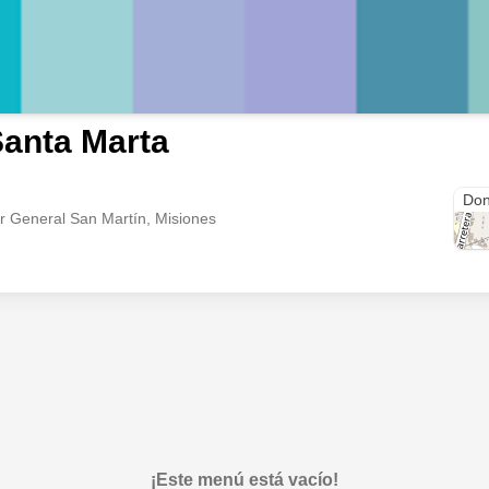
anta Marta
Puer
Don
or General San Martín, Misiones
¡Este menú está vacío!