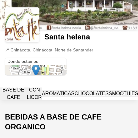
Santa helena
📍
Chinácota, Chinácota, Norte de Santander
Chinácota
Donde estamos
BEBIDAS A
BASE DE
CON
AROMATICAS
CHOCOLATES
SMOOTHIE
CAFE
LICOR
ORGANICO
BEBIDAS A BASE DE CAFE
ORGANICO