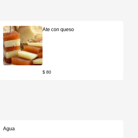
Ate con queso
$ 80
Agua