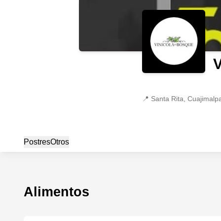
V
📍
Santa Rita, Cuajimalp
Postres
Otros
Alimentos