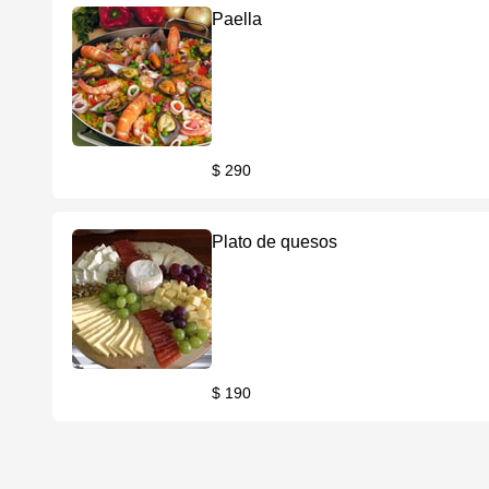
Paella
$ 290
Plato de quesos
$ 190