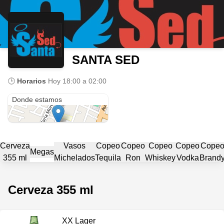
SANTA SED
🕒
Horarios
Hoy
18:00 a 02:00
Av Insurgentes 234
Donde estamos
Cerveza
Vasos
Copeo
Copeo
Copeo
Copeo
Cope
Megas
355 ml
Michelados
Tequila
Ron
Whiskey
Vodka
Brand
Cerveza 355 ml
XX Lager