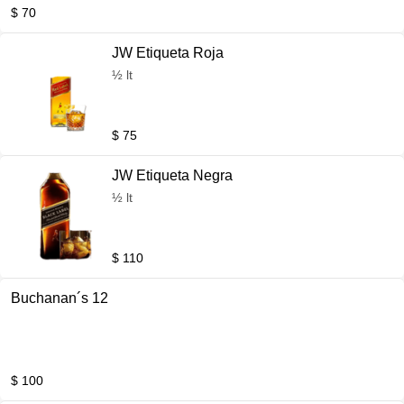
$ 70
JW Etiqueta Roja
½ lt
$ 75
JW Etiqueta Negra
½ lt
$ 110
Buchanan´s 12
$ 100