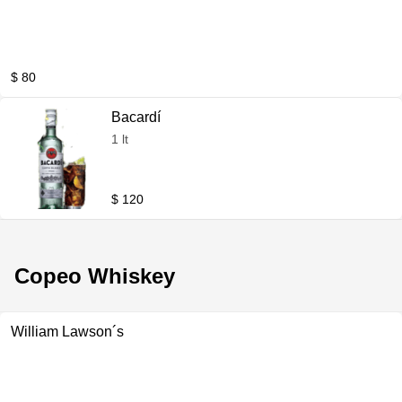
$ 80
Bacardí
1 lt
$ 120
Copeo Whiskey
William Lawson´s