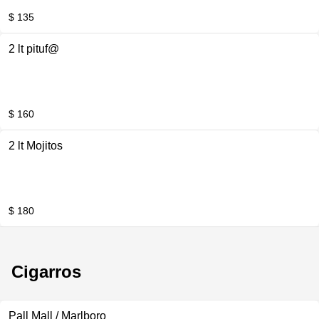
$ 135
2 lt pituf@
$ 160
2 lt Mojitos
$ 180
Cigarros
Pall Mall / Marlboro