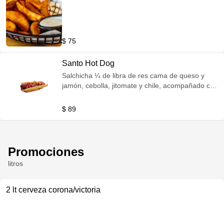
$ 75
Santo Hot Dog
Salchicha ¼ de libra de res cama de queso y
jamón, cebolla, jitomate y chile, acompañado con
papas a la francesa
$ 89
Promociones
litros
2 lt cerveza corona/victoria