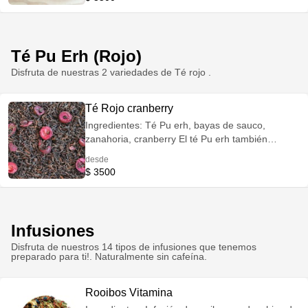
aprovechar sus componentes y antioxidantes
para el cuerpo. Retarda el envejecimiento celular
y estimula la producción de colágeno y elastina
en la piel. Bajo en cafeína.
Té Pu Erh (Rojo)
Disfruta de nuestras 2 variedades de Té rojo .
Té Rojo cranberry
Ingredientes: Té Pu erh, bayas de sauco,
zanahoria, cranberry El té Pu erh también
conocido en oxidente como Té rojo, es un té
desde
post fermentado, que nos ayuda mantener una
$ 3500
flora intestinal sana , acelerara el metabolismo y
ayuda a mejorar la digestión. Posee mayor
concentración de cafeína.
Infusiones
Disfruta de nuestros 14 tipos de infusiones que tenemos
preparado para ti!. Naturalmente sin cafeína.
Rooibos Vitamina