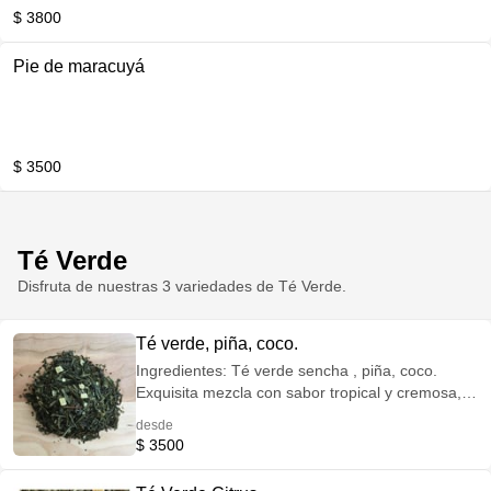
$ 3800
Pie de maracuyá
$ 3500
Té Verde
Disfruta de nuestras 3 variedades de Té Verde.
Té verde, piña, coco.
Ingredientes: Té verde sencha , piña, coco.
Exquisita mezcla con sabor tropical y cremosa,
que ayuda a aumentar los niveles de serotonina
desde
y dopamina en el cuerpo. Contiene bajo nivel de
$ 3500
cafeína.