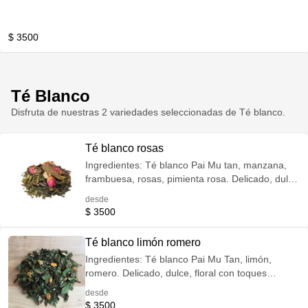
$ 3500
Té Blanco
Disfruta de nuestras 2 variedades seleccionadas de Té blanco.
Té blanco rosas
Ingredientes: Té blanco Pai Mu tan, manzana,
frambuesa, rosas, pimienta rosa. Delicado, dulce
y floral. Conocido como el té de la belleza. El té
desde
blanco es mínimamente oxidado, lo que permite
$ 3500
aprovechar sus componentes y antioxidantes
para el cuerpo. Retarda el envejecimiento celular
Té blanco limón romero
y estimula la producción de colágeno y elastina
Ingredientes: Té blanco Pai Mu Tan, limón,
en la piel. Bajo en cafeína.
romero. Delicado, dulce, floral con toques
cítricos. Conocido como el té de la belleza. El té
desde
blanco es mínimamente oxidado, lo que permite
$ 3500