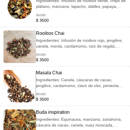
Ingredientes: Infusión de rooibos verde, chips de
plátano, manzana, lapacho, dátiles, papaya,
limón, flores de aciano azules. Compuesto
desde
vitamínico: Vitamina C, nicotidamina, vitamina E,
$ 3500
ácido pantotéico, vitamina B6, vitamina B2,
vitamina B1, ácido fólico, biotina, vitamina B12.
Rooibos Chai
Infusión de sabor afrutada, con mayor cantidad
Ingredientes: Infusión de rooibos rojo, jengibre,
de antioxidantes que el Rooibos tradicional.
canela, menta, cardamomo, raíz de regaliz,
Ayuda a reforzar el sistema inmunológico.
vainilla. Mezcla activadora, energizante,
Naturalmente sin cafeína.
desde
digestiva. De sabor especiado y cautivador.
$ 3500
Naturalmente sin cafeína.
Masala Chai
Ingredientes: Canela, cáscaras de cacao,
jengibre, cardamomo, clavo de olor, pimienta
negra. Infusión de especias típica de la india,
desde
con gran poder antinflamatorio, digestiva y
$ 3500
activadora. Naturalmente sin cafeína.
Recomendada para tomar con leche.
Buda inspiration
Ingredientes: Equinacea, manzana, zanahoria,
cáscara de cacao, canela, nuez moscada,