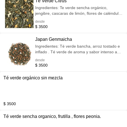
Té Verde Citrus
Ingredientes: Te verde sencha orgánico,
jengibre, cascaras de limón, flores de caléndula.
Refrescante y agradable toque cítrico. Poderoso
desde
antioxidante.
$ 3500
Japan Genmaicha
Ingredientes: Té verde bancha, arroz tostado e
inflado . Té verde de aroma y sabor intenso a
cereal tostado. Rico en antioxidante. Ideal
desde
acompañar comidas. Aporta un alto contenido en
$ 3500
minerales como calcio, hierro, y potasio.
Vitamina A, B, C y la D. Contiene niacina, tiamina
Té verde orgánico sin mezcla
y riboflavina, que nos ayudarán a mantener un
óptimo estado de salud.
$ 3500
Té verde sencha organico, frutilla , flores peonia.