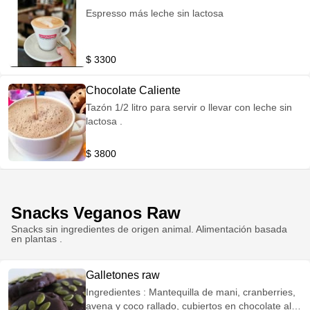
mezclado con chocolate , leche y espuma de
Espresso más leche sin lactosa
leche.
$ 3300
Chocolate Caliente
Tazón 1/2 litro para servir o llevar con leche sin
lactosa .
$ 3800
Snacks Veganos Raw
Snacks sin ingredientes de origen animal. Alimentación basada
en plantas .
Galletones raw
Ingredientes : Mantequilla de mani, cranberries,
avena y coco rallado, cubiertos en chocolate alto