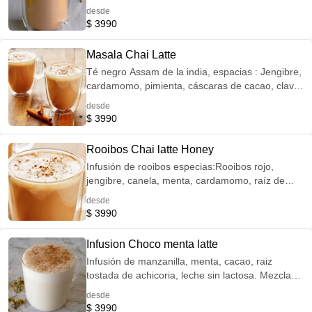
vidrio 500 cc.
desde
$ 3990
Masala Chai Latte
Té negro Assam de la india, espacias : Jengibre,
cardamomo, pimienta, cáscaras de cacao, clavo
de olor. bebida preparada con leche sin lactosa.
desde
Formato tazón vidrio 500 cc.
$ 3990
Rooibos Chai latte Honey
Infusión de rooibos especias:Rooibos rojo,
jengibre, canela, menta, cardamomo, raíz de
regaliz, vainilla con leche sin lactosa. Mezcla
desde
activadora, energizante, digestiva. De sabor
$ 3990
especiado y cautivador. Naturalmente sin
cafeína. Formato tazón vidrio 500 cc.
Infusion Choco menta latte
Infusión de manzanilla, menta, cacao, raiz
tostada de achicoria, leche sin lactosa. Mezcla
digestiva, naturalmente libre de cafeína. Formato
desde
tazón vidrio 500 cc.
$ 3990