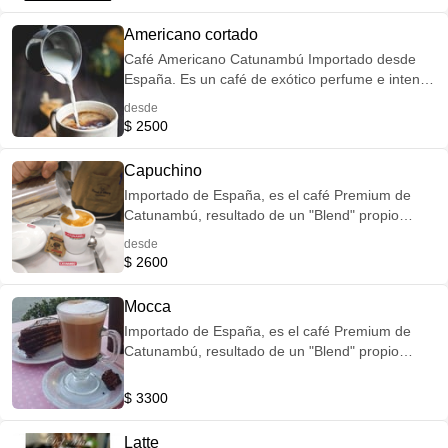
Brasil, Kenya, Honduras Marcala y Java. Es un
café de exótico perfume e intenso sabor.
Americano cortado
Café Americano Catunambú Importado desde
España. Es un café de exótico perfume e intenso
sabor, cortado con un poco de leche.
desde
$ 2500
Capuchino
Importado de España, es el café Premium de
Catunambú, resultado de un "Blend" propio
combinando cafés de Colombia Excelso,
desde
Guatemala Volcán de Oro, Costa Rica Tarrazú,
$ 2600
Brasil, Kenya, Honduras Marcala y Java. Es un
café de exótico perfume e intenso sabor con
Mocca
espuma de leche.
Importado de España, es el café Premium de
Catunambú, resultado de un "Blend" propio
combinando cafés de Colombia Excelso,
Guatemala Volcán de Oro, Costa Rica Tarrazú,
$ 3300
Brasil, Kenya, Honduras Marcala y Java. Es un
café de exótico perfume e intenso sabor,
Latte