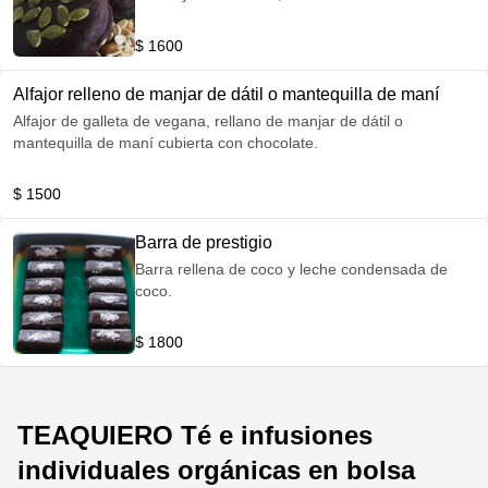
porcentaje de cacao. Endulzadas con jarabe de
agave.
$ 1600
Alfajor relleno de manjar de dátil o mantequilla de maní
Alfajor de galleta de vegana, rellano de manjar de dátil o
mantequilla de maní cubierta con chocolate.
$ 1500
Barra de prestigio
Barra rellena de coco y leche condensada de
coco.
$ 1800
TEAQUIERO Té e infusiones
individuales orgánicas en bolsa