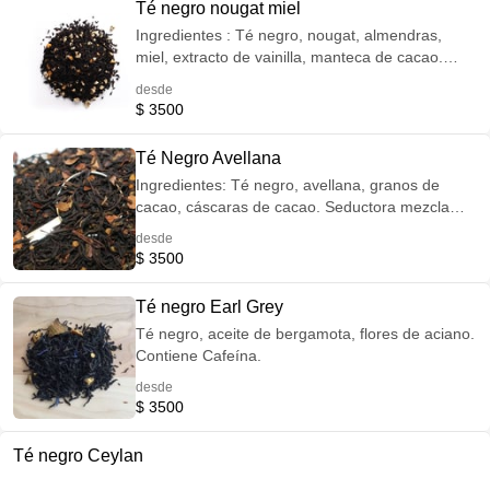
Té negro nougat miel
Ingredientes : Té negro, nougat, almendras,
miel, extracto de vainilla, manteca de cacao.
Exquisita mezcla de Té negro, con sabor a
desde
crema de almendras dulces. Contiene cafeína.
$ 3500
Té Negro Avellana
Ingredientes: Té negro, avellana, granos de
cacao, cáscaras de cacao. Seductora mezcla
con sabor a trufa y chocolate. Contiene cafeína.
desde
$ 3500
Té negro Earl Grey
Té negro, aceite de bergamota, flores de aciano.
Contiene Cafeína.
desde
$ 3500
Té negro Ceylan