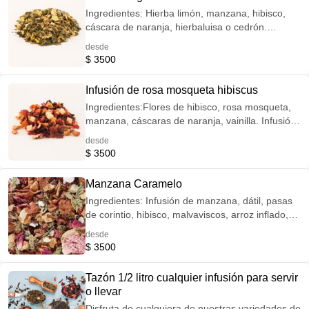
mantener tu salud.
Ingredientes: Hierba limón, manzana, hibisco,
cáscara de naranja, hierbaluisa o cedrón.
Infusión Digestiva, carminativa, antibacteriana,
desde
antiinflamatoria, remineralizante, tónica.
$ 3500
Infusión de rosa mosqueta hibiscus
Ingredientes:Flores de hibisco, rosa mosqueta,
manzana, cáscaras de naranja, vainilla. Infusión
de sabor cítrico y frutal, rica en antioxidantes,
desde
flavonoides y vitamina C. Infusión ideal para
$ 3500
tomarla tanto frío como caliente.
Manzana Caramelo
Ingredientes: Infusión de manzana, dátil, pasas
de corintio, hibisco, malvaviscos, arroz inflado,
rosas, canela. Fabulosa mezcla hidratante,
desde
aromática y de sabor afrutado. Naturalmente
$ 3500
libre de cafeína. Especial para ser tomada tanto
fría como caliente.
Tazón 1/2 litro cualquier infusión para servir
o llevar
Disfruta de cualquiera de nuestras variedades de