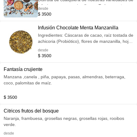
infusiones para servir o llevar . Todas nuestras
desde
infusiones son seleccionadas con los mejores
$ 3500
ingredientes de calidad desde Europa , para
aportar aroma, sabor y propiedades a cuerpo.
Infusión Chocolate Menta Manzanilla
Ingredientes: Cáscaras de cacao, raíz tostada de
achicoria (Probiótico), flores de manzanilla, hojas
de menta, granos de cacao, hortensias.
desde
$ 3500
Fantasía crujiente
Manzana ,canela , piña, papaya, pasas, almendras, beterraga,
coco, palomitas de maíz.
$ 3500
Citricos frutos del bosque
Naranja, frambuesa, grosellas negras, grosellas rojas, rooibos
verde.
desde