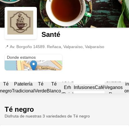
Santé
📍
Av. Borgoño 14589. Reñaca, Valparaíso, Valparaíso
Av. Borgoño 14589. Reñaca
Donde estamos
T
Té Pu
Snacks
Té
Patelería
Té
Té
i
Erh
Infusiones
Café
Veganos
negro
Tradicional
Verde
Blanco
or
(Rojo)
Raw
Té negro
bi
Disfruta de nuestras 3 variedades de Té negro