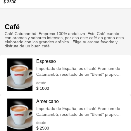
$ 3500
Café
Café Catunambú. Empresa 100% andaluza .Este Café cuenta
con aromas y sabores intensos, por eso este café en grano esta
elaborado con los grandes arábica . Elige tu aroma favorito y
disfruta de un buen café
Espresso
Importado de España, es el café Premium de
Catunambú, resultado de un "Blend" propio
combinando cafés de Colombia Excelso,
desde
Guatemala Volcán de Oro, Costa Rica Tarrazú,
$ 1000
Brasil, Kenya, Honduras Marcala y Java. Es un
café de exótico perfume e intenso sabor.
Americano
Importado de España, es el café Premium de
Catunambú, resultado de un "Blend" propio
combinando cafés de Colombia Excelso,
desde
Guatemala Volcán de Oro, Costa Rica Tarrazú,
$ 2500