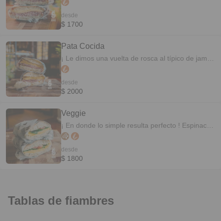
clásico! Salame milán, Pategras y manteca 140
GR de fiambre y 140 GR de queso, ¡Acá no
desde
andamos con chamuyos!
$ 1700
Pata Cocida
¡ Le dimos una vuelta de rosca al típico de jamon
y queso! Probá el sabor natural de la Pata
cocida, acompañado de queso criollo ahumado y
desde
queso crema. 140 GR de fiambre y 140 GR de
$ 2000
queso, ¡Acá no andamos con chamuyos!
Veggie
¡ En donde lo simple resulta perfecto ! Espinaca
fresca, queso tybo con provenzal, tomates
cherrys y queso crema al pesto
desde
$ 1800
Tablas de fiambres