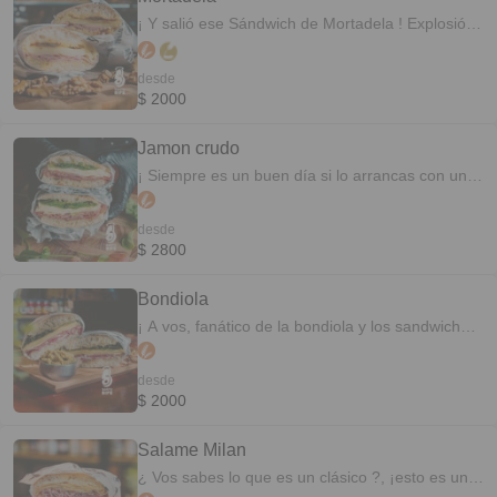
¡ Y salió ese Sándwich de Mortadela ! Explosión
de sabores al paladar. Mortadela con nuez,
provoleta, tomates deshidratados
desde
condimentados, honey mustard 140 GR de
$ 2000
fiambre y 140 GR de queso, ¡Acá no andamos
con chamuyos!
Jamon crudo
¡ Siempre es un buen día si lo arrancas con uno
de Crudo ! Jamón crudo reserva, Queso brie,
rúcula y aceite de oliva 140 GR de fiambre y 140
desde
GR de queso, ¡Acá no andamos con chamuyos!
$ 2800
Bondiola
¡ A vos, fanático de la bondiola y los sandwiches
! Bondiola natural, queso tybo, lechuga, pasta de
aceitunas verdes y aceite de oliva. 140 GR de
desde
fiambre y 140 GR de queso, ¡Acá no andamos
$ 2000
con chamuyos!
Salame Milan
¿ Vos sabes lo que es un clásico ?, ¡esto es un