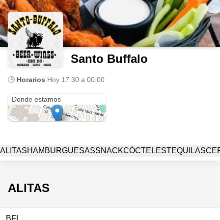
Santo Buffalo
🕒
Horarios
Hoy
17:30 a 00:00
Hidalgo 256
Donde estamos
ALITAS
HAMBURGUESAS
SNACK
CÓCTELES
TEQUILAS
CE
ALITAS
BFL