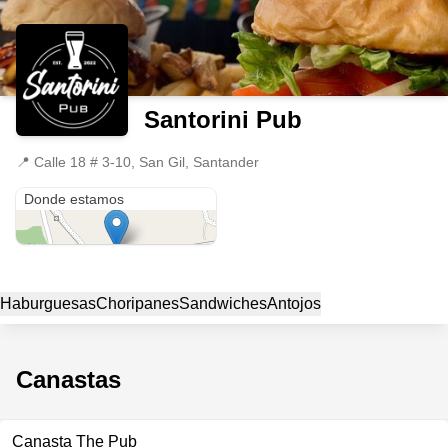
Santorini Pub
📍
Calle 18 # 3-10, San Gil, Santander
Calle 18 # 3-10
Donde estamos
Haburguesas
Choripanes
Sandwiches
Antojos
Canastas
Canasta The Pub