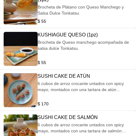
Brocheta de Plátano con Queso Manchego y
Salsa Dulce Tonkatsu.
$ 55
KUSHIAGUE QUESO (1pz)
Brocheta de Queso manchego acompañada de
salsa dulce Tonkatsu.
$ 55
SUSHI CAKE DE ATÚN
6 cubos de arroz crocante untados con spicy
mayo, montados con una tartara de atún
preparada con aceite de ajonjolí picante,
guacamole y chile serrano.
$ 170
SUSHI CAKE DE SALMÓN
6 cubos de arroz crocante untados con spicy
mayo, montados con una tartara de salmón