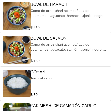
BOWL DE HAMACHI
Cama de arroz shari acompañada de
edamames, aguacate, hamachi, ajonjolí negro,
masago, salsa domburi y spicy mayo con negui.
$ 310
BOWL DE SALMÓN
Cama de arroz shari acompañada de
edamames, aguacate, salmón, ajonjolí negro,
masago, salsa domburi y spicy mayo con negui.
$ 180
GOHAN
Arroz al vapor
$ 50
YAKIMESHI DE CAMARÓN GARLIC