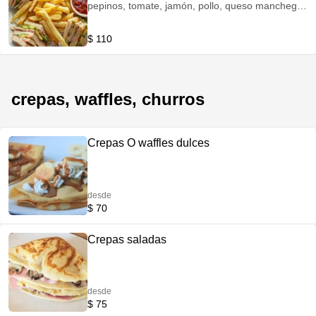
pepinos, tomate, jamón, pollo, queso manchego
y queso cheddar, servido con papas fritas
$ 110
crepas, waffles, churros
Crepas O waffles dulces
desde
$ 70
Crepas saladas
desde
$ 75