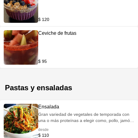
$ 120
Ceviche de frutas
$ 95
Pastas y ensaladas
Ensalada
Gran variedad de vegetales de temporada con
una o más proteínas a elegir como, pollo, jamón,
queso, camaron, acompañada de aderezos de la
desde
casa y toppings de variedad arándano pasas
$ 110