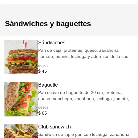
cacahuate nuez coco ajonjolí
Sándwiches y baguettes
Sándwiches
Pan de caja, proteínas, queso, zanahoria
,tómate, pepino, lechuga y aderezos de la casa.
**Atún-- aderezo de la casa, zanahoria ,lechuga,
desde
pepino en cubos, elote, arándano y nuez
$ 45
Aderezos de la casa: chipotle, miel mostaza y ajo
Baguette
Pan suave de baguette de 20 cm, proteína,
queso manchego, zanahoria, lechuga ,tomate,
pepino y aderezo de la casa. **Atún--aderezo de
desde
la casa, lechuga, tómate, pepino en cubos, elote,
$ 65
arándano y nuez ADEREZOS DE LA CASA--
chipotle, miel mostaza y ajo
Club sándwich
Sándwich de triple pan con lechuga, zanahoria,