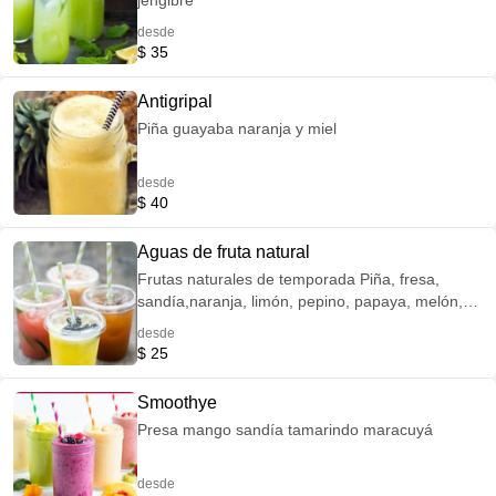
jengibre
desde
$ 35
Antigripal
Piña guayaba naranja y miel
desde
$ 40
Aguas de fruta natural
Frutas naturales de temporada Piña, fresa,
sandía,naranja, limón, pepino, papaya, melón,
mango.
desde
$ 25
Smoothye
Presa mango sandía tamarindo maracuyá
desde