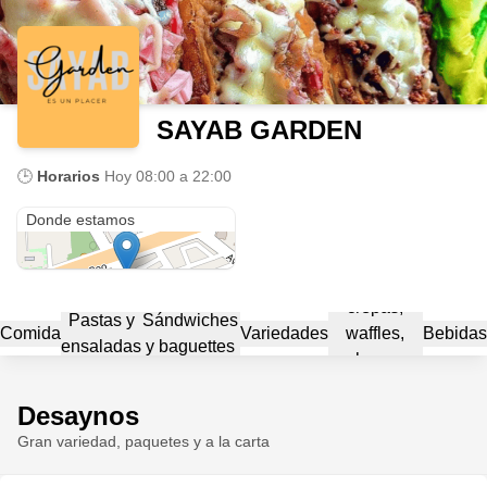
SAYAB GARDEN
🕒
Horarios
Hoy
08:00 a 22:00
Avenida Kohunlich
Donde estamos
crepas,
Pastas y
Sándwiches
Comida
Variedades
waffles,
Bebidas
ensaladas
y baguettes
churros
Desaynos
Gran variedad, paquetes y a la carta