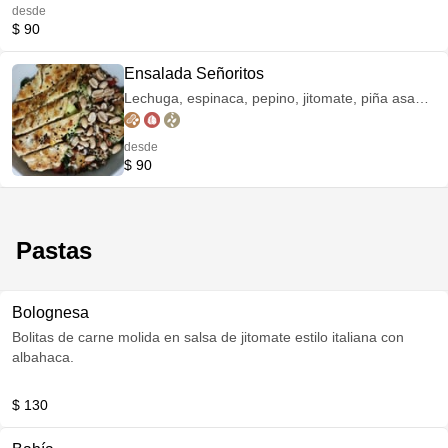
desde
$ 90
Ensalada Señoritos
Lechuga, espinaca, pepino, jitomate, piña asada
y aguacate. Semillas: cacahuate, semilla de
girasol, ajonjolí negro.
desde
$ 90
Pastas
Bolognesa
Bolitas de carne molida en salsa de jitomate estilo italiana con
albahaca.
$ 130