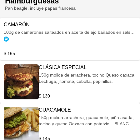
Hamburguesas
Pan beagle, incluye papas francesa
CAMARÓN
100g de camarones salteados en aceite de ajo bañados en salsa
de naranja picosita queso gouda gratinado, cebolla caramelizada y
jitomate cherry rostizado
$ 165
CLÁSICA ESPECIAL
150g molida de arrachera, tocino Queso oaxaca
Lechuga, jitomate, cebolla, pepinillos.
$ 130
GUACAMOLE
150g molida arrachera, guacamole, piña asada,
tocino y queso Oaxaca con potatzio... BLANCO,
AMARILLO.
$ 145