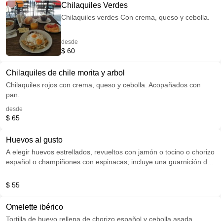
Chilaquiles Verdes
Chilaquiles verdes Con crema, queso y cebolla.
desde
$ 60
Chilaquiles de chile morita y arbol
Chilaquiles rojos con crema, queso y cebolla. Acopañados con
pan.
desde
$ 65
Huevos al gusto
A elegir huevos estrellados, revueltos con jamón o tocino o chorizo
español o champiñones con espinacas; incluye una guarnición de
frijoles negros refritos con cebolla doradita.
$ 55
Omelette ibérico
Tortilla de huevo rellena de chorizo español y cebolla asada,