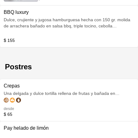
BBQ luxury
Dulce, crujiente y jugosa hamburguesa hecha con 150 gr. molida
de arrachera bañado en salsa bbq, triple tocino, cebolla
caramelizada, jitomates rostizados y queso gratinado.
$ 155
Postres
Crepas
Una delgada y dulce tortilla rellena de frutas y bañada en
diferentes salsas dulces.
desde
$ 65
Pay helado de limón