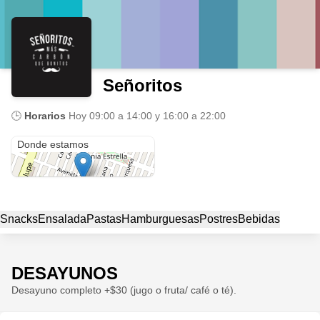
Señoritos
🕒
Horarios
Hoy
09:00 a 14:00 y 16:00 a 22:00
Av Tesoro 81
Donde estamos
Snacks
Ensalada
Pastas
Hamburguesas
Postres
Bebidas
DESAYUNOS
Desayuno completo +$30 (jugo o fruta/ café o té).